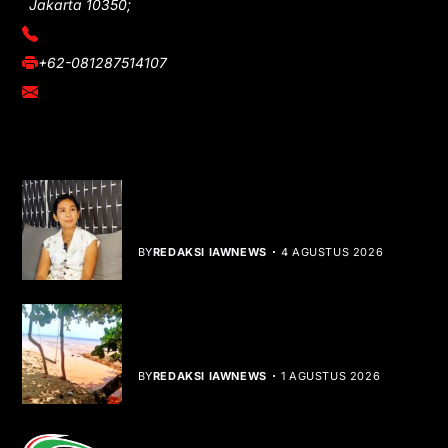
Jakarta 10350;
(021) 3908026
+62-081287514107
adm@iawnews.com
YOU MIGHT LIKE
Rocha Gibson Debut Lewat Single
Dibalik Tawaku Bergenre Slow Rock
BY
REDAKSI IAWNEWS
4 AGUSTUS 2026
Teluk Mata Ikan Keruh, Nelayan Soroti
Dampak Cut and Fill
BY
REDAKSI IAWNEWS
1 AGUSTUS 2026