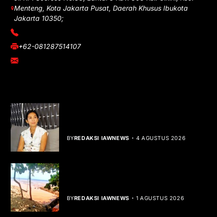
Menteng, Kota Jakarta Pusat, Daerah Khusus Ibukota
Jakarta 10350;
(021) 3908026
+62-081287514107
adm@iawnews.com
YOU MIGHT LIKE
Rocha Gibson Debut Lewat Single
Dibalik Tawaku Bergenre Slow Rock
BY
REDAKSI IAWNEWS
4 AGUSTUS 2026
Teluk Mata Ikan Keruh, Nelayan Soroti
Dampak Cut and Fill
BY
REDAKSI IAWNEWS
1 AGUSTUS 2026