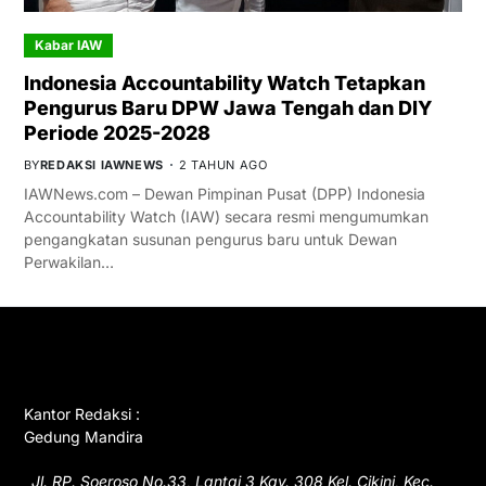
Kabar IAW
Indonesia Accountability Watch Tetapkan
Pengurus Baru DPW Jawa Tengah dan DIY
Periode 2025-2028
BY
REDAKSI IAWNEWS
2 TAHUN AGO
IAWNews.com – Dewan Pimpinan Pusat (DPP) Indonesia
Accountability Watch (IAW) secara resmi mengumumkan
pengangkatan susunan pengurus baru untuk Dewan
Perwakilan…
GET IN TOUCH
Kantor Redaksi :
Gedung Mandira
Jl. RP. Soeroso No.33, Lantai 3 Kav. 308 Kel. Cikini, Kec.