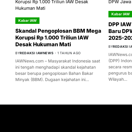
Kabar IAW
Kabar IAW
DPP IAW
Skandal Pengoplosan BBM Mega
Baru DPW
Korupsi Rp 1.000 Triliun IAW
2025-20
Desak Hukuman Mati
BY
REDAKSI 
BY
REDAKSI IAWNEWS
1 TAHUN AGO
IAWNews.co
(DPP) Indon
IAWNews.com – Masyarakat Indonesia saat
secara res
ini tengah menghadapi skandal kejahatan
pengurus ba
besar berupa pengoplosan Bahan Bakar
Wilayah…
Minyak (BBM). Dugaan kejahatan ini…
GET IN TOUCH