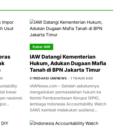
Kabar IAW
eras
IAW Datangi Kementerian
ak
Hukum, Adukan Dugaan Mafia
s
Tanah di BPN Jakarta Timur
GO
BY
REDAKSI IAWNEWS
1 TAHUN AGO
ntability
IAWNews.com – Setelah sebelumnya
al besar
mengadukan permasalahan hukum ke
n nasional.
Komisi Pemberantasan Korupsi (KPK),
mpor…
lembaga Indonesia Accountability Watch
(IAW) kembali melakukan audiensi…