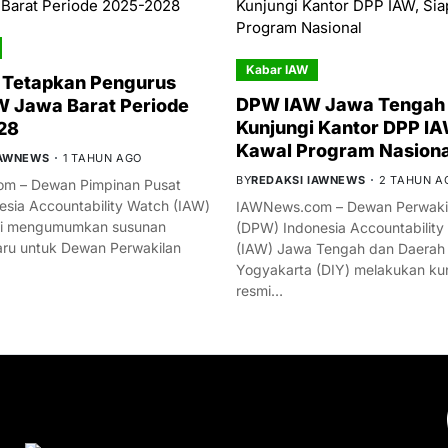
Kabar IAW
 Tetapkan Pengurus
DPW IAW Jawa Tengah 
 Jawa Barat Periode
Kunjungi Kantor DPP IA
28
Kawal Program Nasiona
IAWNEWS
1 TAHUN AGO
BY
REDAKSI IAWNEWS
2 TAHUN A
m – Dewan Pimpinan Pusat
esia Accountability Watch (IAW)
IAWNews.com – Dewan Perwakil
mi mengumumkan susunan
(DPW) Indonesia Accountability
ru untuk Dewan Perwakilan
(IAW) Jawa Tengah dan Daerah
Yogyakarta (DIY) melakukan ku
resmi…
YOU MIGHT LIKE