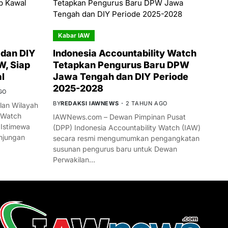
Kabar IAW
dan DIY
Indonesia Accountability Watch
W, Siap
Tetapkan Pengurus Baru DPW
l
Jawa Tengah dan DIY Periode
2025-2028
GO
BY
REDAKSI IAWNEWS
2 TAHUN AGO
an Wilayah
 Watch
IAWNews.com – Dewan Pimpinan Pusat
 Istimewa
(DPP) Indonesia Accountability Watch (IAW)
njungan
secara resmi mengumumkan pengangkatan
susunan pengurus baru untuk Dewan
Perwakilan…