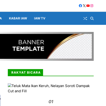
A
KABAR IAW
IAW TV
RAKYAT BICARA
01