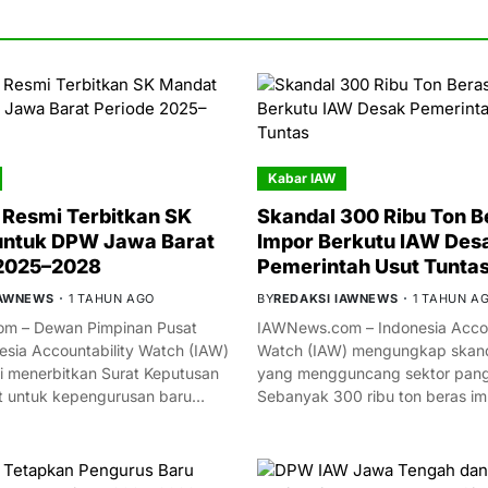
Kabar IAW
Resmi Terbitkan SK
Skandal 300 Ribu Ton B
untuk DPW Jawa Barat
Impor Berkutu IAW Des
 2025–2028
Pemerintah Usut Tunta
IAWNEWS
1 TAHUN AGO
BY
REDAKSI IAWNEWS
1 TAHUN A
m – Dewan Pimpinan Pusat
IAWNews.com – Indonesia Accou
esia Accountability Watch (IAW)
Watch (IAW) mengungkap skand
i menerbitkan Surat Keputusan
yang mengguncang sektor panga
t untuk kepengurusan baru…
Sebanyak 300 ribu ton beras i