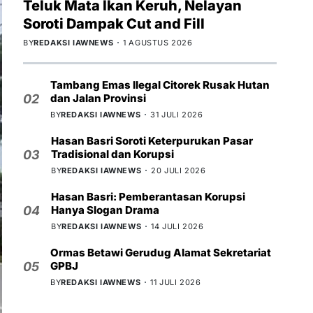
Teluk Mata Ikan Keruh, Nelayan
Soroti Dampak Cut and Fill
BY
REDAKSI IAWNEWS
1 AGUSTUS 2026
Tambang Emas Ilegal Citorek Rusak Hutan
dan Jalan Provinsi
02
BY
REDAKSI IAWNEWS
31 JULI 2026
Hasan Basri Soroti Keterpurukan Pasar
Tradisional dan Korupsi
03
BY
REDAKSI IAWNEWS
20 JULI 2026
Hasan Basri: Pemberantasan Korupsi
Hanya Slogan Drama
04
BY
REDAKSI IAWNEWS
14 JULI 2026
Ormas Betawi Gerudug Alamat Sekretariat
GPBJ
05
BY
REDAKSI IAWNEWS
11 JULI 2026