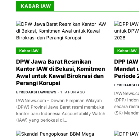
KABAR IAW
Kabar IAW
Kabar IAW
DPW Jawa Barat Resmikan
DPP IAW 
Kantor IAW di Bekasi, Komitmen
Mandat 
Awal untuk Kawal Birokrasi dan
Periode
Perangi Korupsi
BY
REDAKSI 
BY
REDAKSI IAWNEWS
1 TAHUN AGO
IAWNews.co
(DPP) Indon
IAWNews.com – Dewan Pimpinan Wilayah
secara resm
(DPW) Provinsi Jawa Barat resmi membuka
(SK) Manda
kantor baru Indonesia Accountability Watch
(IAW) yang berlokasi di…