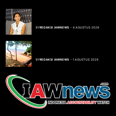
Rocha Gibson Debut Lewat Single
Dibalik Tawaku Bergenre Slow Rock
BY
REDAKSI IAWNEWS
4 AGUSTUS 2026
Teluk Mata Ikan Keruh, Nelayan Soroti
Dampak Cut and Fill
BY
REDAKSI IAWNEWS
1 AGUSTUS 2026