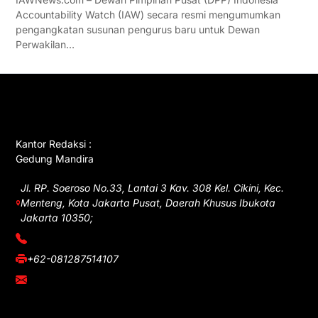
Accountability Watch (IAW) secara resmi mengumumkan
pengangkatan susunan pengurus baru untuk Dewan
Perwakilan…
GET IN TOUCH
Kantor Redaksi :
Gedung Mandira
Jl. RP. Soeroso No.33, Lantai 3 Kav. 308 Kel. Cikini, Kec.
Menteng, Kota Jakarta Pusat, Daerah Khusus Ibukota
Jakarta 10350;
(021) 3908026
+62-081287514107
adm@iawnews.com
YOU MIGHT LIKE