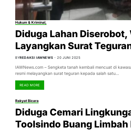
Hukum & Kriminal,
Diduga Lahan Diserobot
Layangkan Surat Tegura
BY
REDAKSI IAWNEWS
20 JUNI 2025
IAWNews.com – Sengketa tanah kembali mencuat di kawasa
resmi melayangkan surat teguran kepada salah satu…
READ MORE
Rakyat Bicara
Diduga Cemari Lingkunga
Toolsindo Buang Limbah I