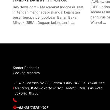
BY
REDAKSI IAWNEWS
1 TAHUN AGO
IAWNews.co
(DPP) Indon
IAWNews.com – Masyarakat Indonesia saat
secara res
ini tengah menghadapi skandal kejahatan
pengurus ba
besar berupa pengoplosan Bahan Bakar
Wilayah…
Minyak (BBM). Dugaan kejahatan ini…
GET IN TOUCH
Kantor Redaksi :
Gedung Mandira
Jl. RP. Soeroso No.33, Lantai 3 Kav. 308 Kel. Cikini, Kec.
Menteng, Kota Jakarta Pusat, Daerah Khusus Ibukota
Jakarta 10350;
(021) 3908026
+62-081287514107