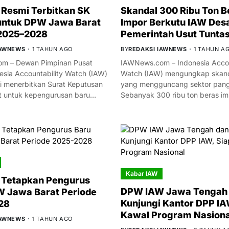
Resmi Terbitkan SK
Skandal 300 Ribu Ton B
untuk DPW Jawa Barat
Impor Berkutu IAW Des
 2025–2028
Pemerintah Usut Tunta
IAWNEWS
1 TAHUN AGO
BY
REDAKSI IAWNEWS
1 TAHUN A
m – Dewan Pimpinan Pusat
IAWNews.com – Indonesia Accou
esia Accountability Watch (IAW)
Watch (IAW) mengungkap skand
i menerbitkan Surat Keputusan
yang mengguncang sektor panga
t untuk kepengurusan baru…
Sebanyak 300 ribu ton beras i
Kabar IAW
 Tetapkan Pengurus
DPW IAW Jawa Tengah 
 Jawa Barat Periode
Kunjungi Kantor DPP IA
28
Kawal Program Nasiona
IAWNEWS
1 TAHUN AGO