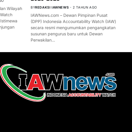
GO
BY
REDAKSI IAWNEWS
2 TAHUN AGO
an Wilayah
 Watch
IAWNews.com – Dewan Pimpinan Pusat
 Istimewa
(DPP) Indonesia Accountability Watch (IAW)
njungan
secara resmi mengumumkan pengangkatan
susunan pengurus baru untuk Dewan
Perwakilan…