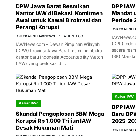
DPW Jawa Barat Resmikan
DPP IAW 
Kantor IAW di Bekasi, Komitmen
Mandat 
Awal untuk Kawal Birokrasi dan
Periode
Perangi Korupsi
BY
REDAKSI 
BY
REDAKSI IAWNEWS
1 TAHUN AGO
IAWNews.co
(DPP) Indon
IAWNews.com – Dewan Pimpinan Wilayah
secara resm
(DPW) Provinsi Jawa Barat resmi membuka
(SK) Manda
kantor baru Indonesia Accountability Watch
(IAW) yang berlokasi di…
Kabar IAW
Kabar IAW
DPP IAW
Skandal Pengoplosan BBM Mega
Baru DPW
Korupsi Rp 1.000 Triliun IAW
2025-20
Desak Hukuman Mati
BY
REDAKSI 