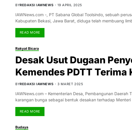
BY
REDAKSI IAWNEWS
19 APRIL 2025
IAWNews.com -, PT Sabana Global Toolsindo, sebuah perusa
Kabupaten Bekasi, Jawa Barat, diduga telah membuang li
READ MORE
Rakyat Bicara
Desak Usut Dugaan Pen
Kemendes PDTT Terima 
BY
REDAKSI IAWNEWS
3 MARET 2025
IAWNews.com – Kementerian Desa, Pembangunan Daerah Te
karangan bunga sebagai bentuk desakan terhadap Menteri
READ MORE
Budaya