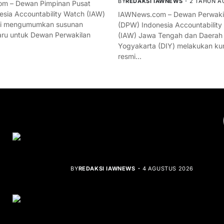
BY
REDAKSI IAWNEWS
2 TAHUN A
m – Dewan Pimpinan Pusat
esia Accountability Watch (IAW)
IAWNews.com – Dewan Perwakil
mi mengumumkan susunan
(DPW) Indonesia Accountability
ru untuk Dewan Perwakilan
(IAW) Jawa Tengah dan Daerah
Yogyakarta (DIY) melakukan ku
resmi…
YOU MIGHT LIKE
Rocha Gibson Debut Lewat Single
Dibalik Tawaku Bergenre Slow Rock
BY
REDAKSI IAWNEWS
4 AGUSTUS 2026
Teluk Mata Ikan Keruh, Nelayan Soroti
Dampak Cut and Fill