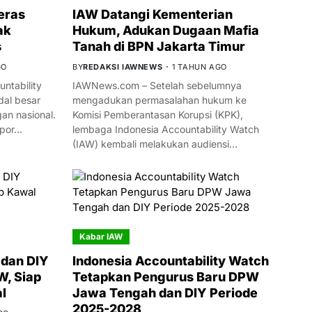
eras
IAW Datangi Kementerian
ak
Hukum, Adukan Dugaan Mafia
s
Tanah di BPN Jakarta Timur
GO
BY
REDAKSI IAWNEWS
1 TAHUN AGO
ntability
IAWNews.com – Setelah sebelumnya
al besar
mengadukan permasalahan hukum ke
n nasional.
Komisi Pemberantasan Korupsi (KPK),
mpor…
lembaga Indonesia Accountability Watch
(IAW) kembali melakukan audiensi…
Kabar IAW
dan DIY
Indonesia Accountability Watch
W, Siap
Tetapkan Pengurus Baru DPW
l
Jawa Tengah dan DIY Periode
2025-2028