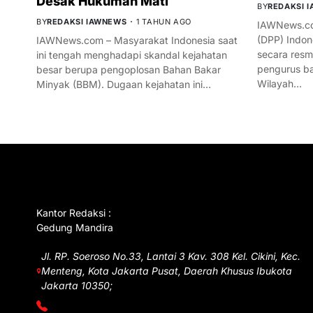
Desak Hukuman Mati
BY
REDAKSI 
BY
REDAKSI IAWNEWS
1 TAHUN AGO
IAWNews.co
(DPP) Indon
IAWNews.com – Masyarakat Indonesia saat
secara res
ini tengah menghadapi skandal kejahatan
pengurus ba
besar berupa pengoplosan Bahan Bakar
Wilayah…
Minyak (BBM). Dugaan kejahatan ini…
GET IN TOUCH
Kantor Redaksi :
Gedung Mandira
Jl. RP. Soeroso No.33, Lantai 3 Kav. 308 Kel. Cikini, Kec.
Menteng, Kota Jakarta Pusat, Daerah Khusus Ibukota
Jakarta 10350;
(021) 3908026