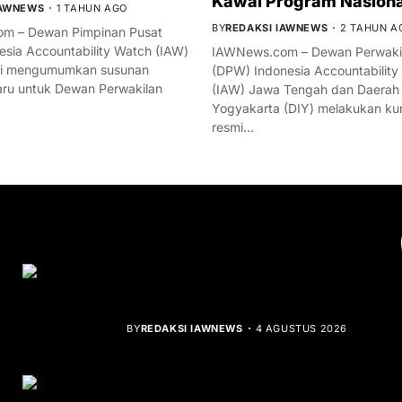
Kawal Program Nasiona
IAWNEWS
1 TAHUN AGO
BY
REDAKSI IAWNEWS
2 TAHUN A
m – Dewan Pimpinan Pusat
esia Accountability Watch (IAW)
IAWNews.com – Dewan Perwakil
mi mengumumkan susunan
(DPW) Indonesia Accountability
ru untuk Dewan Perwakilan
(IAW) Jawa Tengah dan Daerah
Yogyakarta (DIY) melakukan ku
resmi…
YOU MIGHT LIKE
Rocha Gibson Debut Lewat Single
Dibalik Tawaku Bergenre Slow Rock
BY
REDAKSI IAWNEWS
4 AGUSTUS 2026
Teluk Mata Ikan Keruh, Nelayan Soroti