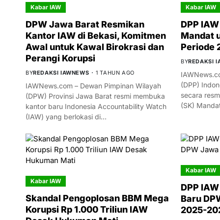
Kabar IAW
Kabar IAW
DPW Jawa Barat Resmikan
DPP IAW 
Kantor IAW di Bekasi, Komitmen
Mandat 
Awal untuk Kawal Birokrasi dan
Periode
Perangi Korupsi
BY
REDAKSI 
BY
REDAKSI IAWNEWS
1 TAHUN AGO
IAWNews.co
(DPP) Indon
IAWNews.com – Dewan Pimpinan Wilayah
secara resm
(DPW) Provinsi Jawa Barat resmi membuka
(SK) Manda
kantor baru Indonesia Accountability Watch
(IAW) yang berlokasi di…
Kabar IAW
Kabar IAW
DPP IAW
Skandal Pengoplosan BBM Mega
Baru DPW
Korupsi Rp 1.000 Triliun IAW
2025-20