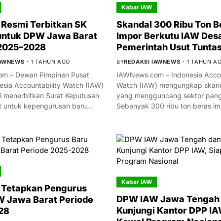
Kabar IAW
Resmi Terbitkan SK
Skandal 300 Ribu Ton B
untuk DPW Jawa Barat
Impor Berkutu IAW Des
 2025–2028
Pemerintah Usut Tunta
IAWNEWS
1 TAHUN AGO
BY
REDAKSI IAWNEWS
1 TAHUN A
m – Dewan Pimpinan Pusat
IAWNews.com – Indonesia Accou
esia Accountability Watch (IAW)
Watch (IAW) mengungkap skand
i menerbitkan Surat Keputusan
yang mengguncang sektor panga
t untuk kepengurusan baru…
Sebanyak 300 ribu ton beras i
Kabar IAW
 Tetapkan Pengurus
DPW IAW Jawa Tengah 
 Jawa Barat Periode
Kunjungi Kantor DPP IA
28