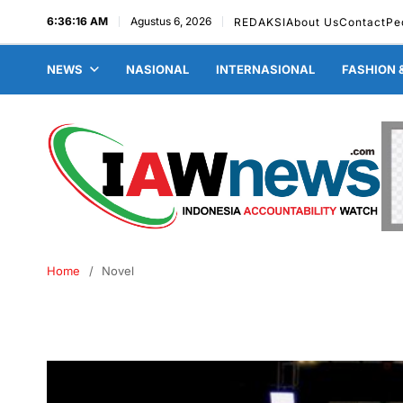
6:36:17 AM
Agustus 6, 2026
REDAKSI
About Us
Contact
Pe
NEWS
NASIONAL
INTERNASIONAL
FASHION 
Home
Novel