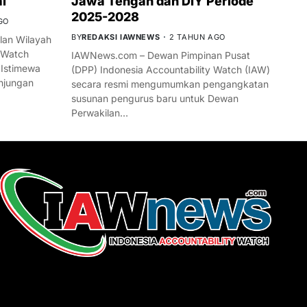
l
Jawa Tengah dan DIY Periode
2025-2028
GO
BY
REDAKSI IAWNEWS
2 TAHUN AGO
an Wilayah
 Watch
IAWNews.com – Dewan Pimpinan Pusat
 Istimewa
(DPP) Indonesia Accountability Watch (IAW)
njungan
secara resmi mengumumkan pengangkatan
susunan pengurus baru untuk Dewan
Perwakilan…