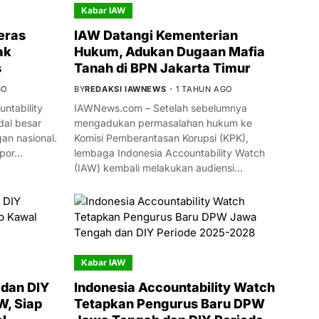
Kabar IAW
eras
IAW Datangi Kementerian
ak
Hukum, Adukan Dugaan Mafia
s
Tanah di BPN Jakarta Timur
GO
BY
REDAKSI IAWNEWS
1 TAHUN AGO
ntability
IAWNews.com – Setelah sebelumnya
al besar
mengadukan permasalahan hukum ke
n nasional.
Komisi Pemberantasan Korupsi (KPK),
mpor…
lembaga Indonesia Accountability Watch
(IAW) kembali melakukan audiensi…
Kabar IAW
dan DIY
Indonesia Accountability Watch
W, Siap
Tetapkan Pengurus Baru DPW