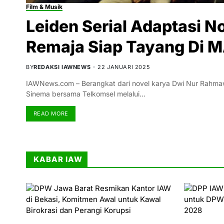
Film & Musik
Leiden Serial Adaptasi N
Remaja Siap Tayang Di 
BY
REDAKSI IAWNEWS
22 JANUARI 2025
IAWNews.com – Berangkat dari novel karya Dwi Nur Rahmawat
Sinema bersama Telkomsel melalui…
READ MORE
KABAR IAW