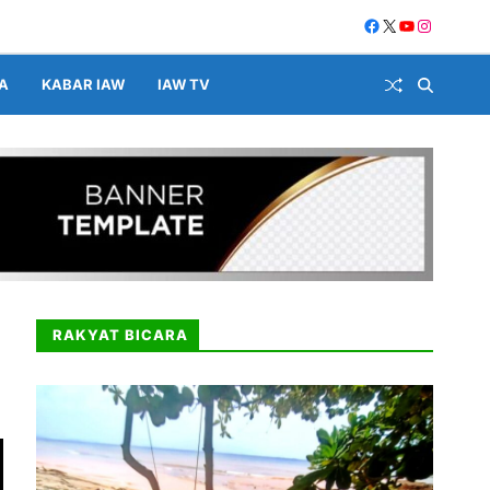
A
KABAR IAW
IAW TV
RAKYAT BICARA