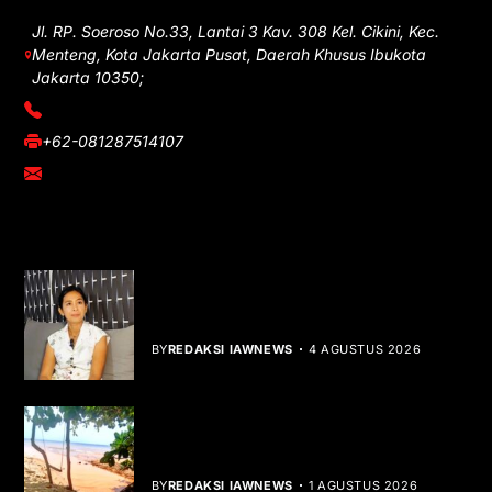
Jl. RP. Soeroso No.33, Lantai 3 Kav. 308 Kel. Cikini, Kec.
Menteng, Kota Jakarta Pusat, Daerah Khusus Ibukota
Jakarta 10350;
(021) 3908026
+62-081287514107
adm@iawnews.com
YOU MIGHT LIKE
Rocha Gibson Debut Lewat Single
Dibalik Tawaku Bergenre Slow Rock
BY
REDAKSI IAWNEWS
4 AGUSTUS 2026
Teluk Mata Ikan Keruh, Nelayan Soroti
Dampak Cut and Fill
BY
REDAKSI IAWNEWS
1 AGUSTUS 2026