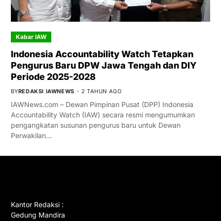
Kabar IAW
Indonesia Accountability Watch Tetapkan
Pengurus Baru DPW Jawa Tengah dan DIY
Periode 2025-2028
BY
REDAKSI IAWNEWS
2 TAHUN AGO
IAWNews.com – Dewan Pimpinan Pusat (DPP) Indonesia
Accountability Watch (IAW) secara resmi mengumumkan
pengangkatan susunan pengurus baru untuk Dewan
Perwakilan…
GET IN TOUCH
Kantor Redaksi :
Gedung Mandira