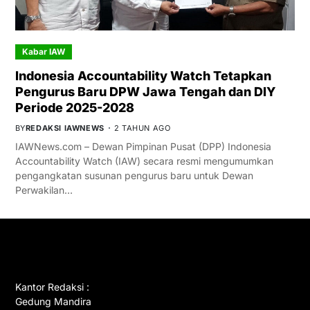
Kabar IAW
Indonesia Accountability Watch Tetapkan
Pengurus Baru DPW Jawa Tengah dan DIY
Periode 2025-2028
BY
REDAKSI IAWNEWS
2 TAHUN AGO
IAWNews.com – Dewan Pimpinan Pusat (DPP) Indonesia
Accountability Watch (IAW) secara resmi mengumumkan
pengangkatan susunan pengurus baru untuk Dewan
Perwakilan…
GET IN TOUCH
Kantor Redaksi :
Gedung Mandira