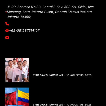
Jl. RP. Soeroso No.33, Lantai 3 Kav. 308 Kel. Cikini, Kec.
Menteng, Kota Jakarta Pusat, Daerah Khusus Ibukota
Jakarta 10350;
(021) 3908026
+62-081287514107
adm@iawnews.com
YOU MIGHT LIKE
HUT ke-1 PRI, Gelar Donor Darah dan
Libatkan UMKM
BY
REDAKSI IAWNEWS
10 AGUSTUS 2026
Kolombia Akui Kedaulatan Maroko,
Peta Diplomasi Berubah
BY
REDAKSI IAWNEWS
10 AGUSTUS 2026