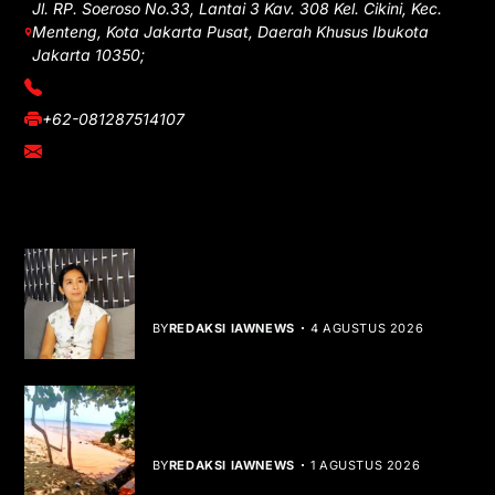
Jl. RP. Soeroso No.33, Lantai 3 Kav. 308 Kel. Cikini, Kec.
Menteng, Kota Jakarta Pusat, Daerah Khusus Ibukota
Jakarta 10350;
(021) 3908026
+62-081287514107
adm@iawnews.com
YOU MIGHT LIKE
Rocha Gibson Debut Lewat Single
Dibalik Tawaku Bergenre Slow Rock
BY
REDAKSI IAWNEWS
4 AGUSTUS 2026
Teluk Mata Ikan Keruh, Nelayan Soroti
Dampak Cut and Fill
BY
REDAKSI IAWNEWS
1 AGUSTUS 2026