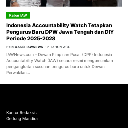
Kabar IAW
Indonesia Accountability Watch Tetapkan
Pengurus Baru DPW Jawa Tengah dan DIY
Periode 2025-2028
BY
REDAKSI IAWNEWS
2 TAHUN AGO
IAWNews.com – Dewan Pimpinan Pusat (DPP) Indonesia
Accountability Watch (IAW) secara resmi mengumumkan
pengangkatan susunan pengurus baru untuk Dewan
Perwakilan…
GET IN TOUCH
Kantor Redaksi :
Gedung Mandira