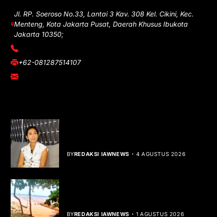
Jl. RP. Soeroso No.33, Lantai 3 Kav. 308 Kel. Cikini, Kec.
Menteng, Kota Jakarta Pusat, Daerah Khusus Ibukota
Jakarta 10350;
(021) 3908026
+62-081287514107
adm@iawnews.com
YOU MIGHT LIKE
Rocha Gibson Debut Lewat Single
Dibalik Tawaku Bergenre Slow Rock
BY
REDAKSI IAWNEWS
4 AGUSTUS 2026
Teluk Mata Ikan Keruh, Nelayan Soroti
Dampak Cut and Fill
BY
REDAKSI IAWNEWS
1 AGUSTUS 2026