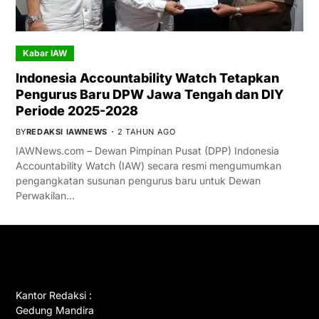
Kabar IAW
Indonesia Accountability Watch Tetapkan
Pengurus Baru DPW Jawa Tengah dan DIY
Periode 2025-2028
BY
REDAKSI IAWNEWS
2 TAHUN AGO
IAWNews.com – Dewan Pimpinan Pusat (DPP) Indonesia
Accountability Watch (IAW) secara resmi mengumumkan
pengangkatan susunan pengurus baru untuk Dewan
Perwakilan…
GET IN TOUCH
Kantor Redaksi :
Gedung Mandira