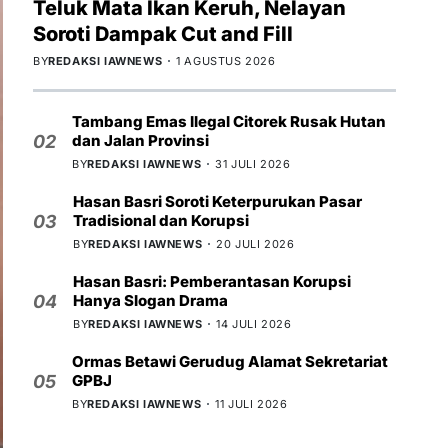
Teluk Mata Ikan Keruh, Nelayan
Soroti Dampak Cut and Fill
BY
REDAKSI IAWNEWS
1 AGUSTUS 2026
Tambang Emas Ilegal Citorek Rusak Hutan
dan Jalan Provinsi
02
BY
REDAKSI IAWNEWS
31 JULI 2026
Hasan Basri Soroti Keterpurukan Pasar
Tradisional dan Korupsi
03
BY
REDAKSI IAWNEWS
20 JULI 2026
Hasan Basri: Pemberantasan Korupsi
Hanya Slogan Drama
04
BY
REDAKSI IAWNEWS
14 JULI 2026
Ormas Betawi Gerudug Alamat Sekretariat
GPBJ
05
BY
REDAKSI IAWNEWS
11 JULI 2026