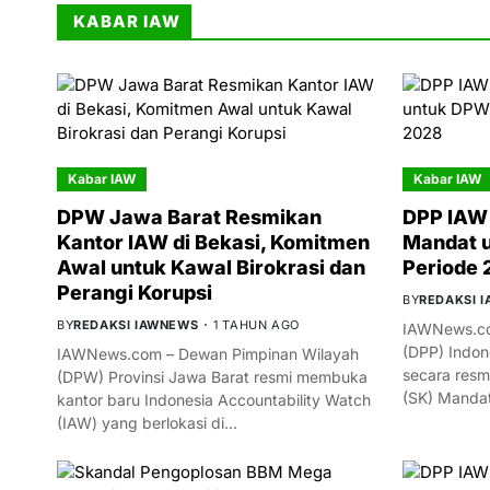
KABAR IAW
Kabar IAW
Kabar IAW
DPW Jawa Barat Resmikan
DPP IAW 
Kantor IAW di Bekasi, Komitmen
Mandat 
Awal untuk Kawal Birokrasi dan
Periode
Perangi Korupsi
BY
REDAKSI 
BY
REDAKSI IAWNEWS
1 TAHUN AGO
IAWNews.co
(DPP) Indon
IAWNews.com – Dewan Pimpinan Wilayah
secara resm
(DPW) Provinsi Jawa Barat resmi membuka
(SK) Manda
kantor baru Indonesia Accountability Watch
(IAW) yang berlokasi di…