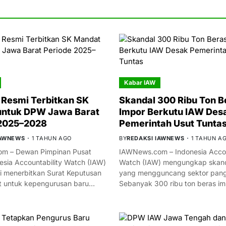
Kabar IAW
Resmi Terbitkan SK
Skandal 300 Ribu Ton B
untuk DPW Jawa Barat
Impor Berkutu IAW Des
 2025–2028
Pemerintah Usut Tunta
IAWNEWS
1 TAHUN AGO
BY
REDAKSI IAWNEWS
1 TAHUN A
m – Dewan Pimpinan Pusat
IAWNews.com – Indonesia Accou
esia Accountability Watch (IAW)
Watch (IAW) mengungkap skand
i menerbitkan Surat Keputusan
yang mengguncang sektor panga
t untuk kepengurusan baru…
Sebanyak 300 ribu ton beras i