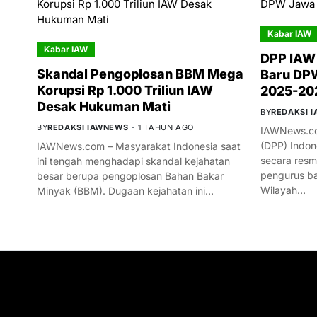
Kabar IAW
Kabar IAW
DPP IAW
Skandal Pengoplosan BBM Mega
Baru DPW
Korupsi Rp 1.000 Triliun IAW
2025-20
Desak Hukuman Mati
BY
REDAKSI 
BY
REDAKSI IAWNEWS
1 TAHUN AGO
IAWNews.co
(DPP) Indon
IAWNews.com – Masyarakat Indonesia saat
secara res
ini tengah menghadapi skandal kejahatan
pengurus ba
besar berupa pengoplosan Bahan Bakar
Wilayah…
Minyak (BBM). Dugaan kejahatan ini…
GET IN TOUCH