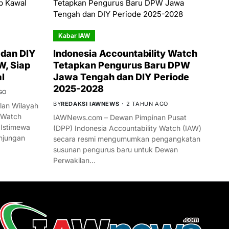
Kabar IAW
dan DIY
Indonesia Accountability Watch
W, Siap
Tetapkan Pengurus Baru DPW
l
Jawa Tengah dan DIY Periode
2025-2028
GO
BY
REDAKSI IAWNEWS
2 TAHUN AGO
an Wilayah
 Watch
IAWNews.com – Dewan Pimpinan Pusat
 Istimewa
(DPP) Indonesia Accountability Watch (IAW)
njungan
secara resmi mengumumkan pengangkatan
susunan pengurus baru untuk Dewan
Perwakilan…