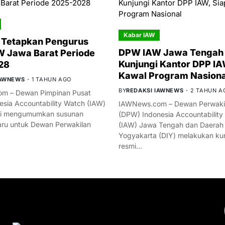
Kabar IAW
 Tetapkan Pengurus
DPW IAW Jawa Tengah 
 Jawa Barat Periode
Kunjungi Kantor DPP IA
28
Kawal Program Nasiona
IAWNEWS
1 TAHUN AGO
BY
REDAKSI IAWNEWS
2 TAHUN A
m – Dewan Pimpinan Pusat
esia Accountability Watch (IAW)
IAWNews.com – Dewan Perwakil
mi mengumumkan susunan
(DPW) Indonesia Accountability
ru untuk Dewan Perwakilan
(IAW) Jawa Tengah dan Daerah
Yogyakarta (DIY) melakukan ku
resmi…
YOU MIGHT LIKE