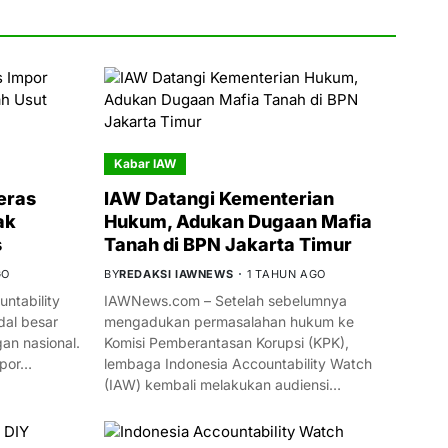
Kabar IAW
eras
IAW Datangi Kementerian
ak
Hukum, Adukan Dugaan Mafia
s
Tanah di BPN Jakarta Timur
GO
BY
REDAKSI IAWNEWS
1 TAHUN AGO
ntability
IAWNews.com – Setelah sebelumnya
al besar
mengadukan permasalahan hukum ke
n nasional.
Komisi Pemberantasan Korupsi (KPK),
mpor…
lembaga Indonesia Accountability Watch
(IAW) kembali melakukan audiensi…