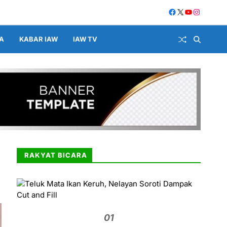
A
KABAR IAW
IAW TV
RAKYAT BICARA
01