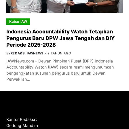
Kabar IAW
Indonesia Accountability Watch Tetapkan
Pengurus Baru DPW Jawa Tengah dan DIY
Periode 2025-2028
BY
REDAKSI IAWNEWS
2 TAHUN AGO
IAWNews.com – Dewan Pimpinan Pusat (DPP) Indonesia
Accountability Watch (IAW) secara resmi mengumumkan
pengangkatan susunan pengurus baru untuk Dewan
Perwakilan…
GET IN TOUCH
Kantor Redaksi :
Gedung Mandira