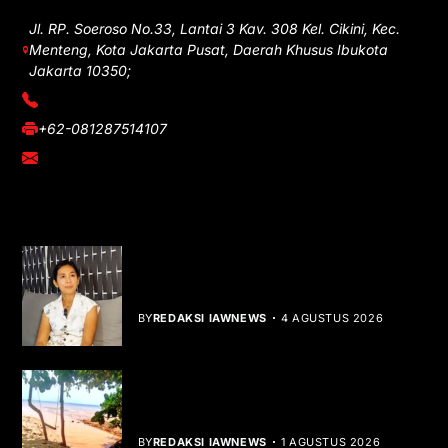
Jl. RP. Soeroso No.33, Lantai 3 Kav. 308 Kel. Cikini, Kec.
Menteng, Kota Jakarta Pusat, Daerah Khusus Ibukota
Jakarta 10350;
(021) 3908026
+62-081287514107
adm@iawnews.com
YOU MIGHT LIKE
Rocha Gibson Debut Lewat Single
Dibalik Tawaku Bergenre Slow Rock
BY
REDAKSI IAWNEWS
4 AGUSTUS 2026
Teluk Mata Ikan Keruh, Nelayan Soroti
Dampak Cut and Fill
BY
REDAKSI IAWNEWS
1 AGUSTUS 2026