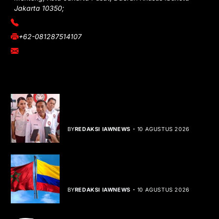
Jakarta 10350;
(021) 3908026
+62-081287514107
adm@iawnews.com
YOU MIGHT LIKE
HUT ke-1 PRI, Gelar Donor Darah dan
Libatkan UMKM
BY
REDAKSI IAWNEWS
10 AGUSTUS 2026
Kolombia Akui Kedaulatan Maroko,
Peta Diplomasi Berubah
BY
REDAKSI IAWNEWS
10 AGUSTUS 2026