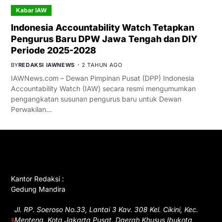
Kabar IAW
Indonesia Accountability Watch Tetapkan
Pengurus Baru DPW Jawa Tengah dan DIY
Periode 2025-2028
BY
REDAKSI IAWNEWS
2 TAHUN AGO
IAWNews.com – Dewan Pimpinan Pusat (DPP) Indonesia
Accountability Watch (IAW) secara resmi mengumumkan
pengangkatan susunan pengurus baru untuk Dewan
Perwakilan…
GET IN TOUCH
Kantor Redaksi :
Gedung Mandira
Jl. RP. Soeroso No.33, Lantai 3 Kav. 308 Kel. Cikini, Kec.
Menteng, Kota Jakarta Pusat, Daerah Khusus Ibukota