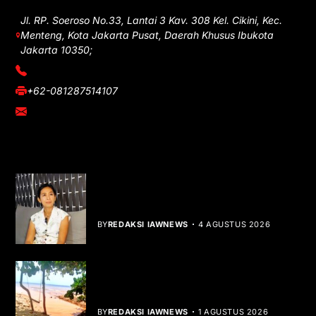
Jl. RP. Soeroso No.33, Lantai 3 Kav. 308 Kel. Cikini, Kec.
Menteng, Kota Jakarta Pusat, Daerah Khusus Ibukota
Jakarta 10350;
(021) 3908026
+62-081287514107
adm@iawnews.com
YOU MIGHT LIKE
Rocha Gibson Debut Lewat Single
Dibalik Tawaku Bergenre Slow Rock
BY
REDAKSI IAWNEWS
4 AGUSTUS 2026
Teluk Mata Ikan Keruh, Nelayan Soroti
Dampak Cut and Fill
BY
REDAKSI IAWNEWS
1 AGUSTUS 2026