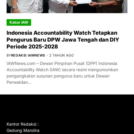
Kabar IAW
Indonesia Accountability Watch Tetapkan
Pengurus Baru DPW Jawa Tengah dan DIY
Periode 2025-2028
BY
REDAKSI IAWNEWS
2 TAHUN AGO
IAWNews.com – Dewan Pimpinan Pusat (DPP) Indonesia
Accountability Watch (IAW) secara resmi mengumumkan
pengangkatan susunan pengurus baru untuk Dewan
Perwakilan…
GET IN TOUCH
Kantor Redaksi :
Gedung Mandira