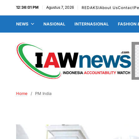
12:36:02 PM
Agustus 7, 2026
REDAKSI
About Us
Contact
P
NEWS
NASIONAL
INTERNASIONAL
FASHION 
Home
PM India