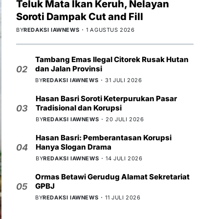
Teluk Mata Ikan Keruh, Nelayan
Soroti Dampak Cut and Fill
BY
REDAKSI IAWNEWS
1 AGUSTUS 2026
Tambang Emas Ilegal Citorek Rusak Hutan
dan Jalan Provinsi
02
BY
REDAKSI IAWNEWS
31 JULI 2026
Hasan Basri Soroti Keterpurukan Pasar
Tradisional dan Korupsi
03
BY
REDAKSI IAWNEWS
20 JULI 2026
Hasan Basri: Pemberantasan Korupsi
Hanya Slogan Drama
04
BY
REDAKSI IAWNEWS
14 JULI 2026
Ormas Betawi Gerudug Alamat Sekretariat
GPBJ
05
BY
REDAKSI IAWNEWS
11 JULI 2026