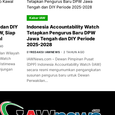
Kabar IAW
dan DIY
Indonesia Accountability Watch
W, Siap
Tetapkan Pengurus Baru DPW
l
Jawa Tengah dan DIY Periode
2025-2028
GO
BY
REDAKSI IAWNEWS
2 TAHUN AGO
an Wilayah
 Watch
IAWNews.com – Dewan Pimpinan Pusat
 Istimewa
(DPP) Indonesia Accountability Watch (IAW)
njungan
secara resmi mengumumkan pengangkatan
susunan pengurus baru untuk Dewan
Perwakilan…