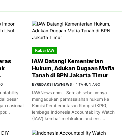
Kabar IAW
eras
IAW Datangi Kementerian
ak
Hukum, Adukan Dugaan Mafia
s
Tanah di BPN Jakarta Timur
GO
BY
REDAKSI IAWNEWS
1 TAHUN AGO
ntability
IAWNews.com – Setelah sebelumnya
al besar
mengadukan permasalahan hukum ke
n nasional.
Komisi Pemberantasan Korupsi (KPK),
mpor…
lembaga Indonesia Accountability Watch
(IAW) kembali melakukan audiensi…