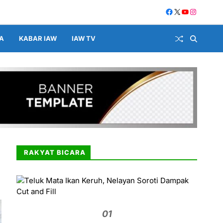
A
KABAR IAW
IAW TV
RAKYAT BICARA
01