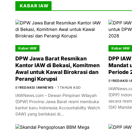
KABAR IAW
Kabar IAW
Kabar IAW
DPW Jawa Barat Resmikan
DPP IAW 
Kantor IAW di Bekasi, Komitmen
Mandat 
Awal untuk Kawal Birokrasi dan
Periode
Perangi Korupsi
BY
REDAKSI 
BY
REDAKSI IAWNEWS
1 TAHUN AGO
IAWNews.co
(DPP) Indon
IAWNews.com – Dewan Pimpinan Wilayah
secara resm
(DPW) Provinsi Jawa Barat resmi membuka
(SK) Manda
kantor baru Indonesia Accountability Watch
(IAW) yang berlokasi di…