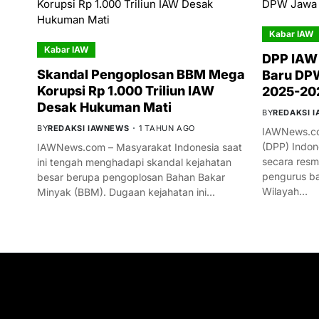
Kabar IAW
Kabar IAW
DPP IAW
Skandal Pengoplosan BBM Mega
Baru DPW
Korupsi Rp 1.000 Triliun IAW
2025-20
Desak Hukuman Mati
BY
REDAKSI 
BY
REDAKSI IAWNEWS
1 TAHUN AGO
IAWNews.co
(DPP) Indon
IAWNews.com – Masyarakat Indonesia saat
secara res
ini tengah menghadapi skandal kejahatan
pengurus ba
besar berupa pengoplosan Bahan Bakar
Wilayah…
Minyak (BBM). Dugaan kejahatan ini…
GET IN TOUCH