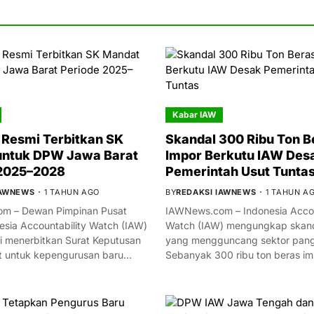
Kabar IAW
Resmi Terbitkan SK
Skandal 300 Ribu Ton B
untuk DPW Jawa Barat
Impor Berkutu IAW Des
 2025–2028
Pemerintah Usut Tunta
IAWNEWS
1 TAHUN AGO
BY
REDAKSI IAWNEWS
1 TAHUN A
m – Dewan Pimpinan Pusat
IAWNews.com – Indonesia Accou
esia Accountability Watch (IAW)
Watch (IAW) mengungkap skand
i menerbitkan Surat Keputusan
yang mengguncang sektor panga
t untuk kepengurusan baru…
Sebanyak 300 ribu ton beras i