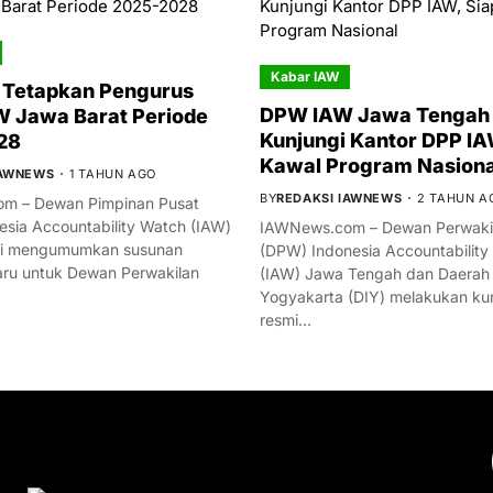
Kabar IAW
 Tetapkan Pengurus
DPW IAW Jawa Tengah 
 Jawa Barat Periode
Kunjungi Kantor DPP IA
28
Kawal Program Nasiona
IAWNEWS
1 TAHUN AGO
BY
REDAKSI IAWNEWS
2 TAHUN A
m – Dewan Pimpinan Pusat
esia Accountability Watch (IAW)
IAWNews.com – Dewan Perwakil
mi mengumumkan susunan
(DPW) Indonesia Accountability
ru untuk Dewan Perwakilan
(IAW) Jawa Tengah dan Daerah
Yogyakarta (DIY) melakukan ku
resmi…
YOU MIGHT LIKE