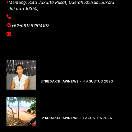
Menteng, Kota Jakarta Pusat, Daerah Khusus Ibukota
Jakarta 10350;
(021) 3908026
+62-081287514107
adm@iawnews.com
YOU MIGHT LIKE
Rocha Gibson Debut Lewat Single
Dibalik Tawaku Bergenre Slow Rock
BY
REDAKSI IAWNEWS
4 AGUSTUS 2026
Teluk Mata Ikan Keruh, Nelayan Soroti
Dampak Cut and Fill
BY
REDAKSI IAWNEWS
1 AGUSTUS 2026