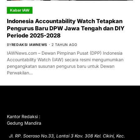
Kabar IAW
Indonesia Accountability Watch Tetapkan
Pengurus Baru DPW Jawa Tengah dan DIY
Periode 2025-2028
BY
REDAKSI IAWNEWS
2 TAHUN AGO
IAWNews.com – Dewan Pimpinan Pusat (DPP) Indonesia
Accountability Watch (IAW) secara resmi mengumumkan
pengangkatan susunan pengurus baru untuk Dewan
Perwakilan…
GET IN TOUCH
Kantor Redaksi :
Gedung Mandira
Jl. RP. Soeroso No.33, Lantai 3 Kav. 308 Kel. Cikini, Kec.