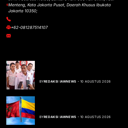
Menteng, Kota Jakarta Pusat, Daerah Khusus Ibukota
Jakarta 10350;
(021) 3908026
+62-081287514107
adm@iawnews.com
YOU MIGHT LIKE
HUT ke-1 PRI, Gelar Donor Darah dan
Libatkan UMKM
BY
REDAKSI IAWNEWS
10 AGUSTUS 2026
Kolombia Akui Kedaulatan Maroko,
Peta Diplomasi Berubah
BY
REDAKSI IAWNEWS
10 AGUSTUS 2026