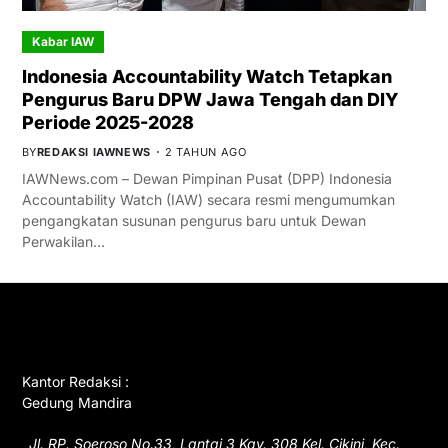
Kabar IAW
Indonesia Accountability Watch Tetapkan
Pengurus Baru DPW Jawa Tengah dan DIY
Periode 2025-2028
BY
REDAKSI IAWNEWS
2 TAHUN AGO
IAWNews.com – Dewan Pimpinan Pusat (DPP) Indonesia
Accountability Watch (IAW) secara resmi mengumumkan
pengangkatan susunan pengurus baru untuk Dewan
Perwakilan…
GET IN TOUCH
Kantor Redaksi :
Gedung Mandira
Jl. RP. Soeroso No.33, Lantai 3 Kav. 308 Kel. Cikini, Kec.