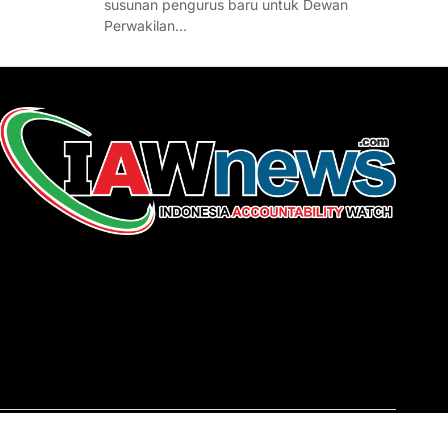
susunan pengurus baru untuk Dewan
Perwakilan…
REDAKSI
About Us
Contact
Pedoman Media Siber