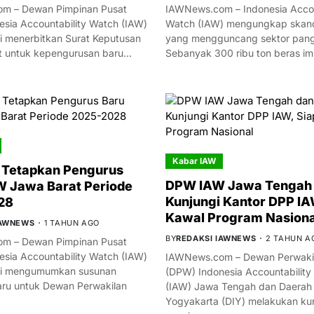
m – Dewan Pimpinan Pusat
IAWNews.com – Indonesia Accou
esia Accountability Watch (IAW)
Watch (IAW) mengungkap skand
i menerbitkan Surat Keputusan
yang mengguncang sektor panga
t untuk kepengurusan baru…
Sebanyak 300 ribu ton beras i
Kabar IAW
 Tetapkan Pengurus
DPW IAW Jawa Tengah 
 Jawa Barat Periode
Kunjungi Kantor DPP IA
28
Kawal Program Nasiona
IAWNEWS
1 TAHUN AGO
BY
REDAKSI IAWNEWS
2 TAHUN A
m – Dewan Pimpinan Pusat
esia Accountability Watch (IAW)
IAWNews.com – Dewan Perwakil
mi mengumumkan susunan
(DPW) Indonesia Accountability
ru untuk Dewan Perwakilan
(IAW) Jawa Tengah dan Daerah
Yogyakarta (DIY) melakukan ku