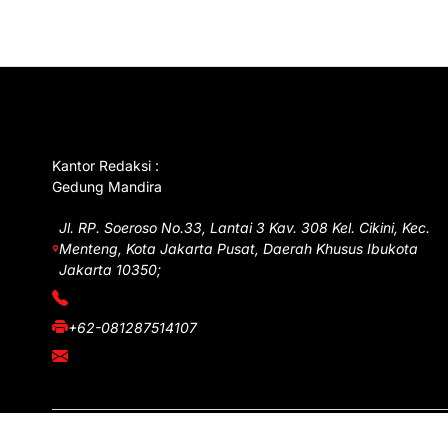
GET IN TOUCH
Kantor Redaksi :
Gedung Mandira
Jl. RP. Soeroso No.33, Lantai 3 Kav. 308 Kel. Cikini, Kec.
Menteng, Kota Jakarta Pusat, Daerah Khusus Ibukota
Jakarta 10350;
(021) 3908026
+62-081287514107
adm@iawnews.com
Copyright © iawnews.com 2026
- Powered by
Magze
.