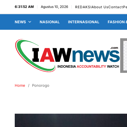
6:31:52 AM
Agustus 10, 2026
REDAKSI
About Us
Contact
P
NEWS
NASIONAL
INTERNASIONAL
FASHION 
Home
Ponorogo