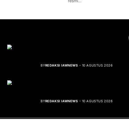
resmi…
YOU MIGHT LIKE
HUT ke-1 PRI, Gelar Donor Darah dan
Libatkan UMKM
BY
REDAKSI IAWNEWS
10 AGUSTUS 2026
Kolombia Akui Kedaulatan Maroko,
Peta Diplomasi Berubah
BY
REDAKSI IAWNEWS
10 AGUSTUS 2026