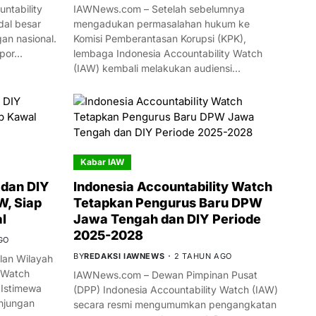
ntability
IAWNews.com – Setelah sebelumnya
al besar
mengadukan permasalahan hukum ke
n nasional.
Komisi Pemberantasan Korupsi (KPK),
mpor…
lembaga Indonesia Accountability Watch
(IAW) kembali melakukan audiensi…
Kabar IAW
dan DIY
Indonesia Accountability Watch
W, Siap
Tetapkan Pengurus Baru DPW
l
Jawa Tengah dan DIY Periode
2025-2028
GO
BY
REDAKSI IAWNEWS
2 TAHUN AGO
an Wilayah
 Watch
IAWNews.com – Dewan Pimpinan Pusat
 Istimewa
(DPP) Indonesia Accountability Watch (IAW)
njungan
secara resmi mengumumkan pengangkatan