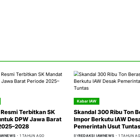
Kabar IAW
Resmi Terbitkan SK
Skandal 300 Ribu Ton B
untuk DPW Jawa Barat
Impor Berkutu IAW Des
 2025–2028
Pemerintah Usut Tunta
IAWNEWS
1 TAHUN AGO
BY
REDAKSI IAWNEWS
1 TAHUN A