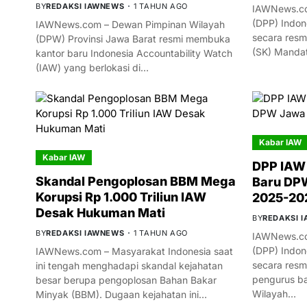
BY
REDAKSI IAWNEWS
1 TAHUN AGO
IAWNews.co
(DPP) Indon
IAWNews.com – Dewan Pimpinan Wilayah
secara resm
(DPW) Provinsi Jawa Barat resmi membuka
(SK) Manda
kantor baru Indonesia Accountability Watch
(IAW) yang berlokasi di…
Kabar IAW
Kabar IAW
DPP IAW
Skandal Pengoplosan BBM Mega
Baru DPW
Korupsi Rp 1.000 Triliun IAW
2025-20
Desak Hukuman Mati
BY
REDAKSI 
BY
REDAKSI IAWNEWS
1 TAHUN AGO
IAWNews.co
(DPP) Indon
IAWNews.com – Masyarakat Indonesia saat
secara res
ini tengah menghadapi skandal kejahatan
pengurus ba
besar berupa pengoplosan Bahan Bakar
Wilayah…
Minyak (BBM). Dugaan kejahatan ini…