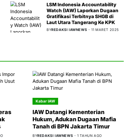
LSM Indonesia Accountability
Watch (IAW) Laporkan Dugaan
Gratifikasi Terbitnya SHGB di
Laut Utara Tangerang Ke KPK
BY
REDAKSI IAWNEWS
11 MARET 2025
Kabar IAW
eras
IAW Datangi Kementerian
ak
Hukum, Adukan Dugaan Mafia
s
Tanah di BPN Jakarta Timur
GO
BY
REDAKSI IAWNEWS
1 TAHUN AGO