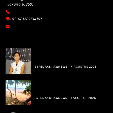
Jakarta 10350;
(021) 3908026
+62-081287514107
adm@iawnews.com
YOU MIGHT LIKE
Rocha Gibson Debut Lewat Single
Dibalik Tawaku Bergenre Slow Rock
BY
REDAKSI IAWNEWS
4 AGUSTUS 2026
Teluk Mata Ikan Keruh, Nelayan Soroti
Dampak Cut and Fill
BY
REDAKSI IAWNEWS
1 AGUSTUS 2026