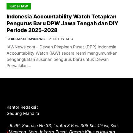
Kabar IAW
Indonesia Accountability Watch Tetapkan
Pengurus Baru DPW Jawa Tengah dan DIY
Periode 2025-2028
BY
REDAKSI IAWNEWS
2 TAHUN AGO
IAWNews.com – Dewan Pimpinan Pusat (DPP) Indonesia
Accountability Watch (IAW) secara resmi mengumumkan
pengangkatan susunan pengurus baru untuk Dewan
Perwakilan…
GET IN TOUCH
Kantor Redaksi :
Gedung Mandira
Jl. RP. Soeroso No.33, Lantai 3 Kav. 308 Kel. Cikini, Kec.
Menteng, Kota Jakarta Pusat, Daerah Khusus Ibukota