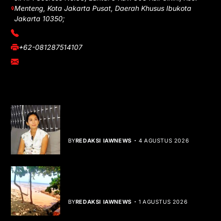
Menteng, Kota Jakarta Pusat, Daerah Khusus Ibukota
Jakarta 10350;
(021) 3908026
+62-081287514107
adm@iawnews.com
YOU MIGHT LIKE
Rocha Gibson Debut Lewat Single
Dibalik Tawaku Bergenre Slow Rock
BY
REDAKSI IAWNEWS
4 AGUSTUS 2026
Teluk Mata Ikan Keruh, Nelayan Soroti
Dampak Cut and Fill
BY
REDAKSI IAWNEWS
1 AGUSTUS 2026