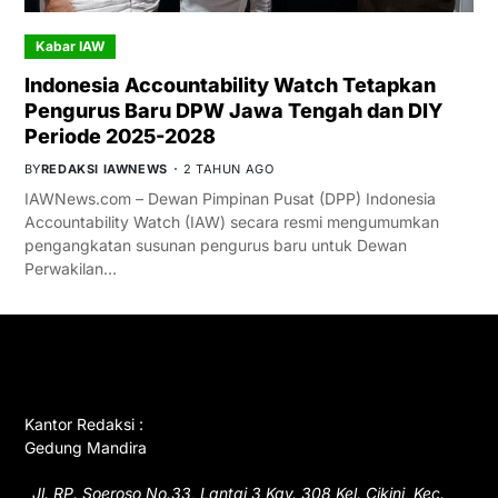
Kabar IAW
Indonesia Accountability Watch Tetapkan
Pengurus Baru DPW Jawa Tengah dan DIY
Periode 2025-2028
BY
REDAKSI IAWNEWS
2 TAHUN AGO
IAWNews.com – Dewan Pimpinan Pusat (DPP) Indonesia
Accountability Watch (IAW) secara resmi mengumumkan
pengangkatan susunan pengurus baru untuk Dewan
Perwakilan…
GET IN TOUCH
Kantor Redaksi :
Gedung Mandira
Jl. RP. Soeroso No.33, Lantai 3 Kav. 308 Kel. Cikini, Kec.