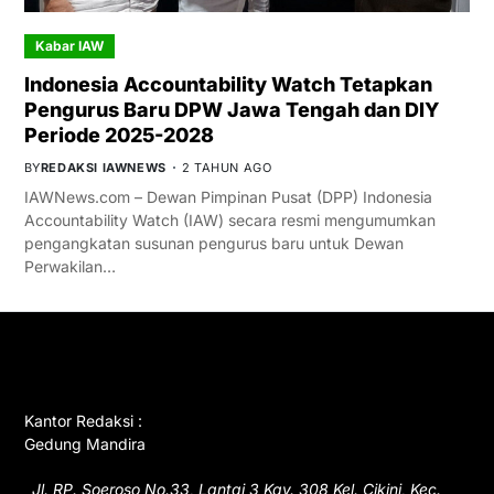
Kabar IAW
Indonesia Accountability Watch Tetapkan
Pengurus Baru DPW Jawa Tengah dan DIY
Periode 2025-2028
BY
REDAKSI IAWNEWS
2 TAHUN AGO
IAWNews.com – Dewan Pimpinan Pusat (DPP) Indonesia
Accountability Watch (IAW) secara resmi mengumumkan
pengangkatan susunan pengurus baru untuk Dewan
Perwakilan…
GET IN TOUCH
Kantor Redaksi :
Gedung Mandira
Jl. RP. Soeroso No.33, Lantai 3 Kav. 308 Kel. Cikini, Kec.