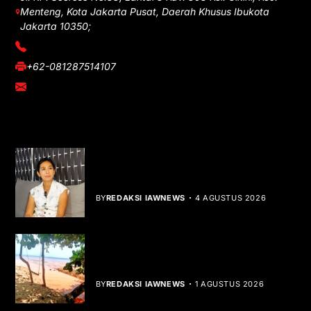
Menteng, Kota Jakarta Pusat, Daerah Khusus Ibukota
Jakarta 10350;
(021) 3908026
+62-081287514107
adm@iawnews.com
YOU MIGHT LIKE
Rocha Gibson Debut Lewat Single
Dibalik Tawaku Bergenre Slow Rock
BY
REDAKSI IAWNEWS
4 AGUSTUS 2026
Teluk Mata Ikan Keruh, Nelayan Soroti
Dampak Cut and Fill
BY
REDAKSI IAWNEWS
1 AGUSTUS 2026