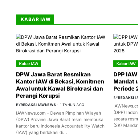
KABAR IAW
Kabar IAW
Kabar IAW
DPW Jawa Barat Resmikan
DPP IAW 
Kantor IAW di Bekasi, Komitmen
Mandat 
Awal untuk Kawal Birokrasi dan
Periode
Perangi Korupsi
BY
REDAKSI 
BY
REDAKSI IAWNEWS
1 TAHUN AGO
IAWNews.co
(DPP) Indon
IAWNews.com – Dewan Pimpinan Wilayah
secara resm
(DPW) Provinsi Jawa Barat resmi membuka
(SK) Manda
kantor baru Indonesia Accountability Watch
(IAW) yang berlokasi di…