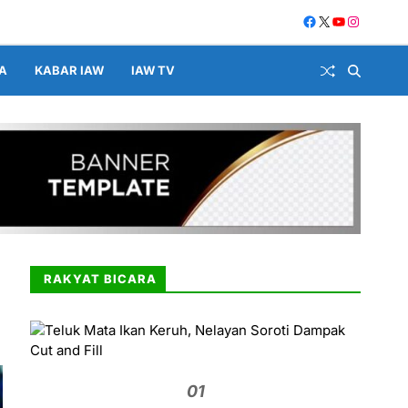
A
KABAR IAW
IAW TV
RAKYAT BICARA
01