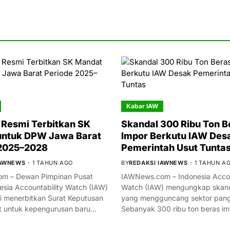
Kabar IAW
Resmi Terbitkan SK
Skandal 300 Ribu Ton B
untuk DPW Jawa Barat
Impor Berkutu IAW Des
 2025–2028
Pemerintah Usut Tunta
IAWNEWS
1 TAHUN AGO
BY
REDAKSI IAWNEWS
1 TAHUN A
m – Dewan Pimpinan Pusat
IAWNews.com – Indonesia Accou
esia Accountability Watch (IAW)
Watch (IAW) mengungkap skand
i menerbitkan Surat Keputusan
yang mengguncang sektor panga
t untuk kepengurusan baru…
Sebanyak 300 ribu ton beras i