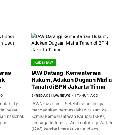
Kabar IAW
eras
IAW Datangi Kementerian
ak
Hukum, Adukan Dugaan Mafia
s
Tanah di BPN Jakarta Timur
GO
BY
REDAKSI IAWNEWS
1 TAHUN AGO
ntability
IAWNews.com – Setelah sebelumnya
al besar
mengadukan permasalahan hukum ke
n nasional.
Komisi Pemberantasan Korupsi (KPK),
mpor…
lembaga Indonesia Accountability Watch
(IAW) kembali melakukan audiensi…