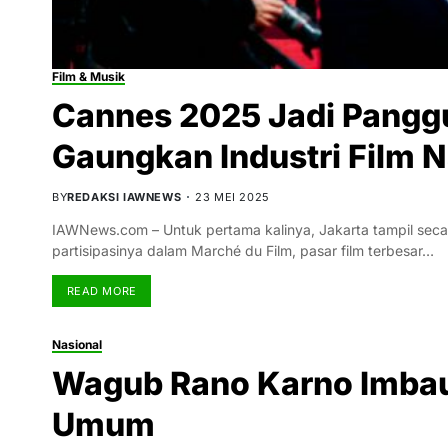
Film & Musik
Cannes 2025 Jadi Panggu
Gaungkan Industri Film N
BY
REDAKSI IAWNEWS
23 MEI 2025
IAWNews.com – Untuk pertama kalinya, Jakarta tampil secara
partisipasinya dalam Marché du Film, pasar film terbesar…
READ MORE
Nasional
Wagub Rano Karno Imbau 
Umum