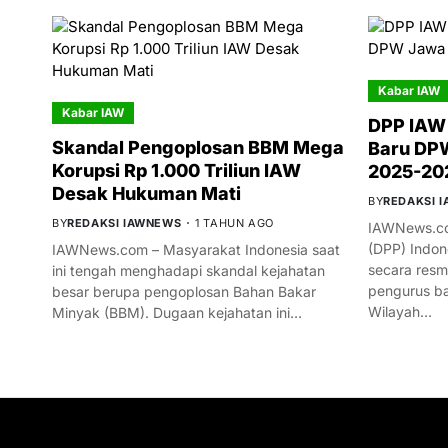
Kabar IAW
Kabar IAW
DPP IAW
Skandal Pengoplosan BBM Mega
Baru DPW
Korupsi Rp 1.000 Triliun IAW
2025-20
Desak Hukuman Mati
BY
REDAKSI 
BY
REDAKSI IAWNEWS
1 TAHUN AGO
IAWNews.co
(DPP) Indon
IAWNews.com – Masyarakat Indonesia saat
secara res
ini tengah menghadapi skandal kejahatan
pengurus ba
besar berupa pengoplosan Bahan Bakar
Wilayah…
Minyak (BBM). Dugaan kejahatan ini…
GET IN TOUCH