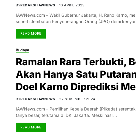
BY
REDAKSI IAWNEWS
16 APRIL 2025
IAWNews.com – Wakil Gubernur Jakarta, H. Rano Karno, me
seperti Jembatan Penyeberangan Orang (JPO) demi keny
READ MORE
Budaya
Ramalan Rara Terbukti, B
Akan Hanya Satu Putara
Doel Karno Diprediksi M
BY
REDAKSI IAWNEWS
27 NOVEMBER 2024
IAWNews.com – Pemilihan Kepala Daerah (Pilkada) serenta
tanya besar, terutama di DKI Jakarta. Meski hasil…
READ MORE