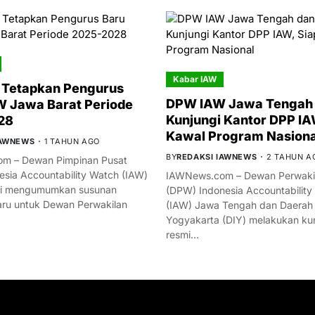
Kabar IAW
 Tetapkan Pengurus
DPW IAW Jawa Tengah 
 Jawa Barat Periode
Kunjungi Kantor DPP IA
28
Kawal Program Nasiona
IAWNEWS
1 TAHUN AGO
BY
REDAKSI IAWNEWS
2 TAHUN A
m – Dewan Pimpinan Pusat
esia Accountability Watch (IAW)
IAWNews.com – Dewan Perwakil
mi mengumumkan susunan
(DPW) Indonesia Accountability
ru untuk Dewan Perwakilan
(IAW) Jawa Tengah dan Daerah
Yogyakarta (DIY) melakukan ku
resmi…
YOU MIGHT LIKE