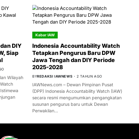
Kabar IAW
dan DIY
Indonesia Accountability Watch
W, Siap
Tetapkan Pengurus Baru DPW
l
Jawa Tengah dan DIY Periode
2025-2028
GO
BY
REDAKSI IAWNEWS
2 TAHUN AGO
an Wilayah
 Watch
IAWNews.com – Dewan Pimpinan Pusat
 Istimewa
(DPP) Indonesia Accountability Watch (IAW)
njungan
secara resmi mengumumkan pengangkatan
susunan pengurus baru untuk Dewan
Perwakilan…