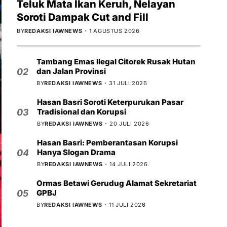
Teluk Mata Ikan Keruh, Nelayan
Soroti Dampak Cut and Fill
BY
REDAKSI IAWNEWS
1 AGUSTUS 2026
Tambang Emas Ilegal Citorek Rusak Hutan
dan Jalan Provinsi
02
BY
REDAKSI IAWNEWS
31 JULI 2026
Hasan Basri Soroti Keterpurukan Pasar
Tradisional dan Korupsi
03
BY
REDAKSI IAWNEWS
20 JULI 2026
Hasan Basri: Pemberantasan Korupsi
Hanya Slogan Drama
04
BY
REDAKSI IAWNEWS
14 JULI 2026
Ormas Betawi Gerudug Alamat Sekretariat
GPBJ
05
BY
REDAKSI IAWNEWS
11 JULI 2026