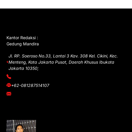
GET IN TOUCH
Kantor Redaksi :
Gedung Mandira
Jl. RP. Soeroso No.33, Lantai 3 Kav. 308 Kel. Cikini, Kec.
Menteng, Kota Jakarta Pusat, Daerah Khusus Ibukota
Jakarta 10350;
(021) 3908026
+62-081287514107
adm@iawnews.com
YOU MIGHT LIKE
Rocha Gibson Debut Lewat Single