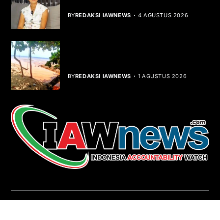
Dibalik Tawaku Bergenre Slow Rock
BY
REDAKSI IAWNEWS
4 AGUSTUS 2026
Teluk Mata Ikan Keruh, Nelayan Soroti
Dampak Cut and Fill
BY
REDAKSI IAWNEWS
1 AGUSTUS 2026
REDAKSI
About Us
Contact
Pedoman Media Siber