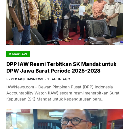
Kabar IAW
DPP IAW Resmi Terbitkan SK Mandat untuk
DPW Jawa Barat Periode 2025–2028
BY
REDAKSI IAWNEWS
1 TAHUN AGO
IAWNews.com – Dewan Pimpinan Pusat (DPP) Indonesia
Accountability Watch (IAW) secara resmi menerbitkan Surat
Keputusan (SK) Mandat untuk kepengurusan baru…