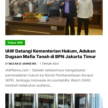
Kabar IAW
IAW Datangi Kementerian Hukum, Adukan
Dugaan Mafia Tanah di BPN Jakarta Timur
BY
REDAKSI IAWNEWS
1 TAHUN AGO
IAWNews.com – Setelah sebelumnya mengadukan
permasalahan hukum ke Komisi Pemberantasan Korupsi
(KPK), lembaga Indonesia Accountability Watch (IAW)
kembali melakukan audiensi…