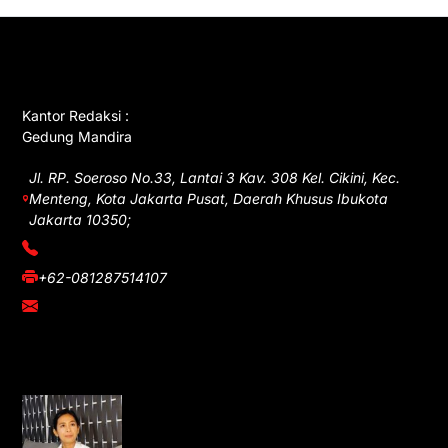
GET IN TOUCH
Kantor Redaksi :
Gedung Mandira
Jl. RP. Soeroso No.33, Lantai 3 Kav. 308 Kel. Cikini, Kec.
Menteng, Kota Jakarta Pusat, Daerah Khusus Ibukota
Jakarta 10350;
(021) 3908026
+62-081287514107
adm@iawnews.com
YOU MIGHT LIKE
Rocha Gibson Debut Lewat Single
Dibalik Tawaku Bergenre Slow Rock