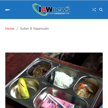
Home
Sultan B Najamudin