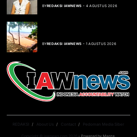
BY
REDAKSI IAWNEWS
4 AGUSTUS 2026
Teluk Mata Ikan Keruh, Nelayan Soroti
Dampak Cut and Fill
BY
REDAKSI IAWNEWS
1 AGUSTUS 2026
REDAKSI
About Us
Contact
Pedoman Media Siber
Copyright © iawnews.com 2026
- Powered by
Magze
.