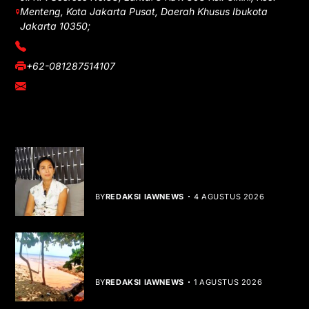
Menteng, Kota Jakarta Pusat, Daerah Khusus Ibukota
Jakarta 10350;
(021) 3908026
+62-081287514107
adm@iawnews.com
YOU MIGHT LIKE
Rocha Gibson Debut Lewat Single
Dibalik Tawaku Bergenre Slow Rock
BY
REDAKSI IAWNEWS
4 AGUSTUS 2026
Teluk Mata Ikan Keruh, Nelayan Soroti
Dampak Cut and Fill
BY
REDAKSI IAWNEWS
1 AGUSTUS 2026