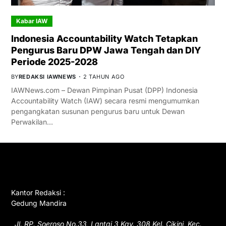
Kabar IAW
Indonesia Accountability Watch Tetapkan
Pengurus Baru DPW Jawa Tengah dan DIY
Periode 2025-2028
BY
REDAKSI IAWNEWS
2 TAHUN AGO
IAWNews.com – Dewan Pimpinan Pusat (DPP) Indonesia
Accountability Watch (IAW) secara resmi mengumumkan
pengangkatan susunan pengurus baru untuk Dewan
Perwakilan…
GET IN TOUCH
Kantor Redaksi :
Gedung Mandira
Jl. RP. Soeroso No.33, Lantai 3 Kav. 308 Kel. Cikini, Kec.