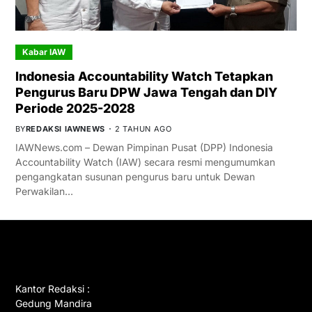
Kabar IAW
Indonesia Accountability Watch Tetapkan
Pengurus Baru DPW Jawa Tengah dan DIY
Periode 2025-2028
BY
REDAKSI IAWNEWS
2 TAHUN AGO
IAWNews.com – Dewan Pimpinan Pusat (DPP) Indonesia
Accountability Watch (IAW) secara resmi mengumumkan
pengangkatan susunan pengurus baru untuk Dewan
Perwakilan…
GET IN TOUCH
Kantor Redaksi :
Gedung Mandira