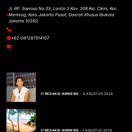
Jl. RP. Soeroso No.33, Lantai 3 Kav. 308 Kel. Cikini, Kec.
Menteng, Kota Jakarta Pusat, Daerah Khusus Ibukota
Jakarta 10350;
(021) 3908026
+62-081287514107
adm@iawnews.com
YOU MIGHT LIKE
Rocha Gibson Debut Lewat Single
Dibalik Tawaku Bergenre Slow Rock
BY
REDAKSI IAWNEWS
4 AGUSTUS 2026
Teluk Mata Ikan Keruh, Nelayan Soroti
Dampak Cut and Fill
BY
REDAKSI IAWNEWS
1 AGUSTUS 2026