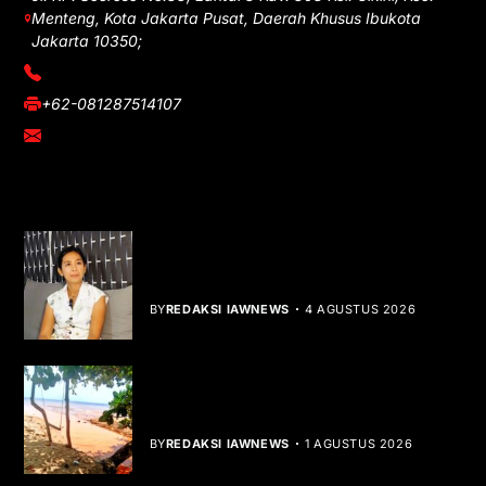
Menteng, Kota Jakarta Pusat, Daerah Khusus Ibukota
Jakarta 10350;
(021) 3908026
+62-081287514107
adm@iawnews.com
YOU MIGHT LIKE
Rocha Gibson Debut Lewat Single
Dibalik Tawaku Bergenre Slow Rock
BY
REDAKSI IAWNEWS
4 AGUSTUS 2026
Teluk Mata Ikan Keruh, Nelayan Soroti
Dampak Cut and Fill
BY
REDAKSI IAWNEWS
1 AGUSTUS 2026