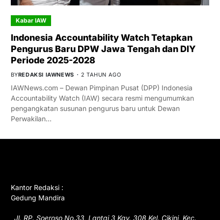
Kabar IAW
Indonesia Accountability Watch Tetapkan
Pengurus Baru DPW Jawa Tengah dan DIY
Periode 2025-2028
BY
REDAKSI IAWNEWS
2 TAHUN AGO
IAWNews.com – Dewan Pimpinan Pusat (DPP) Indonesia
Accountability Watch (IAW) secara resmi mengumumkan
pengangkatan susunan pengurus baru untuk Dewan
Perwakilan…
GET IN TOUCH
Kantor Redaksi :
Gedung Mandira
Jl. RP. Soeroso No.33, Lantai 3 Kav. 308 Kel. Cikini, Kec.