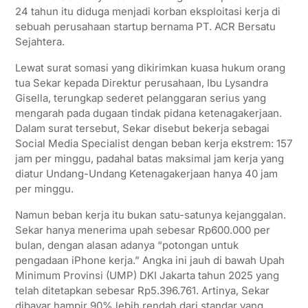
24 tahun itu diduga menjadi korban eksploitasi kerja di
A
e
o
r
sebuah perusahaan startup bernama PT. ACR Bersatu
p
r
o
a
Sejahtera.
p
k
m
Lewat surat somasi yang dikirimkan kuasa hukum orang
tua Sekar kepada Direktur perusahaan, Ibu Lysandra
Gisella, terungkap sederet pelanggaran serius yang
mengarah pada dugaan tindak pidana ketenagakerjaan.
Dalam surat tersebut, Sekar disebut bekerja sebagai
Social Media Specialist dengan beban kerja ekstrem: 157
jam per minggu, padahal batas maksimal jam kerja yang
diatur Undang-Undang Ketenagakerjaan hanya 40 jam
per minggu.
Namun beban kerja itu bukan satu-satunya kejanggalan.
Sekar hanya menerima upah sebesar Rp600.000 per
bulan, dengan alasan adanya “potongan untuk
pengadaan iPhone kerja.” Angka ini jauh di bawah Upah
Minimum Provinsi (UMP) DKI Jakarta tahun 2025 yang
telah ditetapkan sebesar Rp5.396.761. Artinya, Sekar
dibayar hampir 90% lebih rendah dari standar yang