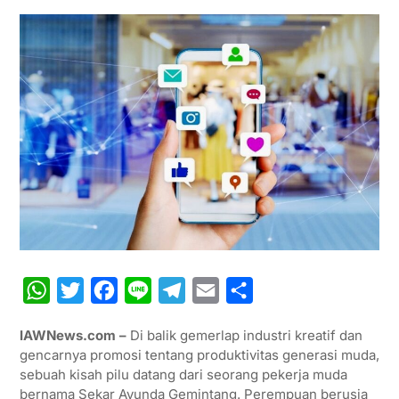
W
T
F
L
T
E
S
h
w
a
i
e
m
h
IAWNews.com –
Di balik gemerlap industri kreatif dan
a
i
c
n
l
a
a
gencarnya promosi tentang produktivitas generasi muda,
t
t
e
e
e
i
r
sebuah kisah pilu datang dari seorang pekerja muda
bernama Sekar Ayunda Gemintang. Perempuan berusia
s
t
b
g
l
e