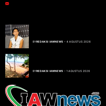
adm@iawnews.com
YOU MIGHT LIKE
Rocha Gibson Debut Lewat Single
Dibalik Tawaku Bergenre Slow Rock
BY
REDAKSI IAWNEWS
4 AGUSTUS 2026
Teluk Mata Ikan Keruh, Nelayan Soroti
Dampak Cut and Fill
BY
REDAKSI IAWNEWS
1 AGUSTUS 2026