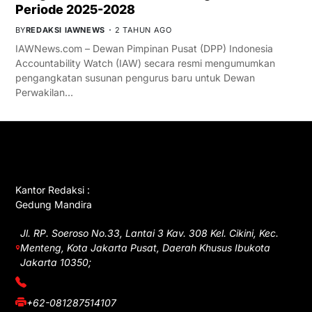
Periode 2025-2028
BY
REDAKSI IAWNEWS
2 TAHUN AGO
IAWNews.com – Dewan Pimpinan Pusat (DPP) Indonesia
Accountability Watch (IAW) secara resmi mengumumkan
pengangkatan susunan pengurus baru untuk Dewan
Perwakilan…
GET IN TOUCH
Kantor Redaksi :
Gedung Mandira
Jl. RP. Soeroso No.33, Lantai 3 Kav. 308 Kel. Cikini, Kec.
Menteng, Kota Jakarta Pusat, Daerah Khusus Ibukota
Jakarta 10350;
(021) 3908026
+62-081287514107