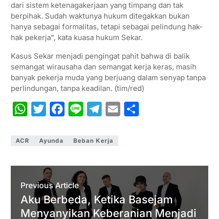
dari sistem ketenagakerjaan yang timpang dan tak
berpihak. Sudah waktunya hukum ditegakkan bukan
hanya sebagai formalitas, tetapi sebagai pelindung hak-
hak pekerja”, kata kuasa hukum Sekar.
Kasus Sekar menjadi pengingat pahit bahwa di balik
semangat wirausaha dan semangat kerja keras, masih
banyak pekerja muda yang berjuang dalam senyap tanpa
perlindungan, tanpa keadilan. (tim/red)
W
T
F
L
T
E
S
h
w
a
i
e
m
h
a
i
c
n
l
a
a
ACR
Ayunda
Beban Kerja
t
t
e
e
e
i
r
s
t
b
g
l
e
A
e
o
r
Previous Article
p
r
o
a
Aku Berbeda, Ketika Basejam
Menyanyikan Keberanian Menjadi
p
k
m