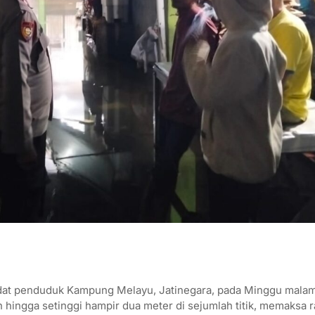
at penduduk Kampung Melayu, Jatinegara, pada Minggu malam
ingga setinggi hampir dua meter di sejumlah titik, memaksa