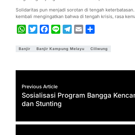
Solidaritas pun menjadi sorotan di tengah keterbatasan.
kembali mengingatkan bahwa di tengah krisis, rasa ke
W
T
F
L
T
E
S
h
w
a
i
e
m
h
a
i
c
n
l
a
a
Banjir
Banjir Kampung Melayu
Ciliwung
t
t
e
e
e
i
r
s
t
b
g
l
e
A
e
o
r
p
r
o
a
Previous Article
p
k
m
Sosialisasi Program Bangga Kencan
dan Stunting