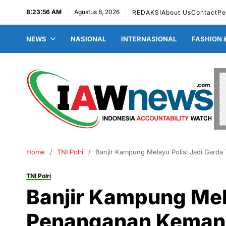
8:23:57 AM
Agustus 8, 2026
REDAKSI
About Us
Contact
Pe
NEWS
NASIONAL
INTERNASIONAL
FASHION 
Home
TNI Polri
Banjir Kampung Melayu Polisi Jadi Gard
TNI Polri
Banjir Kampung Mel
Penanganan Keman