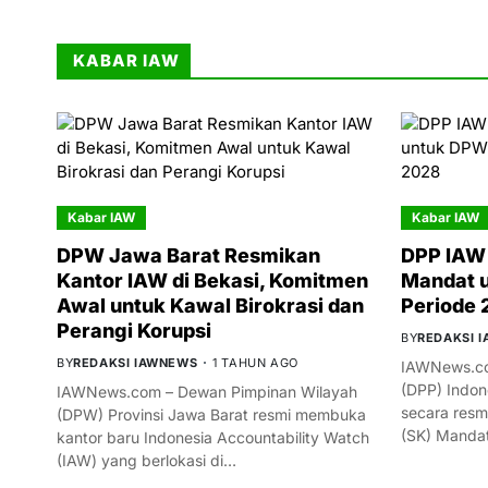
KABAR IAW
Kabar IAW
Kabar IAW
DPW Jawa Barat Resmikan
DPP IAW 
Kantor IAW di Bekasi, Komitmen
Mandat 
Awal untuk Kawal Birokrasi dan
Periode
Perangi Korupsi
BY
REDAKSI 
BY
REDAKSI IAWNEWS
1 TAHUN AGO
IAWNews.co
(DPP) Indon
IAWNews.com – Dewan Pimpinan Wilayah
secara resm
(DPW) Provinsi Jawa Barat resmi membuka
(SK) Manda
kantor baru Indonesia Accountability Watch
(IAW) yang berlokasi di…