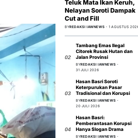
Teluk Mata Ikan Keruh,
Nelayan Soroti Dampak
Cut and Fill
BY
REDAKSI IAWNEWS
1 AGUSTUS 202
Tambang Emas Ilegal
Citorek Rusak Hutan dan
02
Jalan Provinsi
BY
REDAKSI IAWNEWS
31 JULI 2026
Hasan Basri Soroti
Keterpurukan Pasar
03
Tradisional dan Korupsi
BY
REDAKSI IAWNEWS
20 JULI 2026
Hasan Basri:
Pemberantasan Korupsi
04
Hanya Slogan Drama
BY
REDAKSI IAWNEWS