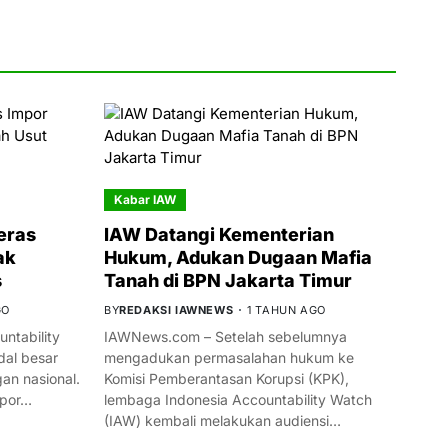
Kabar IAW
eras
IAW Datangi Kementerian
ak
Hukum, Adukan Dugaan Mafia
s
Tanah di BPN Jakarta Timur
GO
BY
REDAKSI IAWNEWS
1 TAHUN AGO
ntability
IAWNews.com – Setelah sebelumnya
al besar
mengadukan permasalahan hukum ke
n nasional.
Komisi Pemberantasan Korupsi (KPK),
mpor…
lembaga Indonesia Accountability Watch
(IAW) kembali melakukan audiensi…