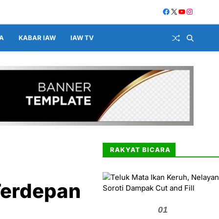
A
KABAR IAW
IAW TV
RAKYAT BICARA
Terdepan
01