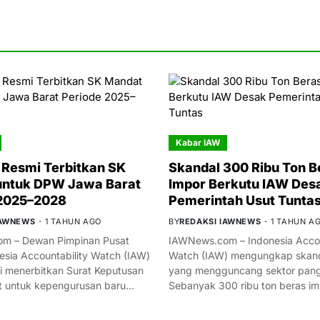
Kabar IAW
Resmi Terbitkan SK
Skandal 300 Ribu Ton B
untuk DPW Jawa Barat
Impor Berkutu IAW Des
 2025–2028
Pemerintah Usut Tunta
IAWNEWS
1 TAHUN AGO
BY
REDAKSI IAWNEWS
1 TAHUN A
m – Dewan Pimpinan Pusat
IAWNews.com – Indonesia Accou
esia Accountability Watch (IAW)
Watch (IAW) mengungkap skand
i menerbitkan Surat Keputusan
yang mengguncang sektor panga
t untuk kepengurusan baru…
Sebanyak 300 ribu ton beras i