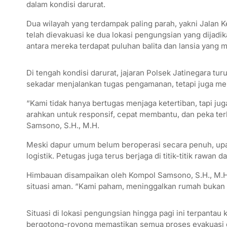
t
t
e
e
e
i
r
dalam kondisi darurat.
s
t
b
g
l
e
Dua wilayah yang terdampak paling parah, yakni Jalan Ke
A
e
o
r
telah dievakuasi ke dua lokasi pengungsian yang dijadi
antara mereka terdapat puluhan balita dan lansia yang
p
r
o
a
p
k
m
Di tengah kondisi darurat, jajaran Polsek Jatinegara tu
sekadar menjalankan tugas pengamanan, tetapi juga me
“Kami tidak hanya bertugas menjaga ketertiban, tapi j
arahkan untuk responsif, cepat membantu, dan peka ter
Samsono, S.H., M.H.
Meski dapur umum belum beroperasi secara penuh, upay
logistik. Petugas juga terus berjaga di titik-titik rawan
Himbauan disampaikan oleh Kompol Samsono, S.H., M.H.
situasi aman. “Kami paham, meninggalkan rumah bukan 
Situasi di lokasi pengungsian hingga pagi ini terpantau
bergotong-royong memastikan semua proses evakuasi 