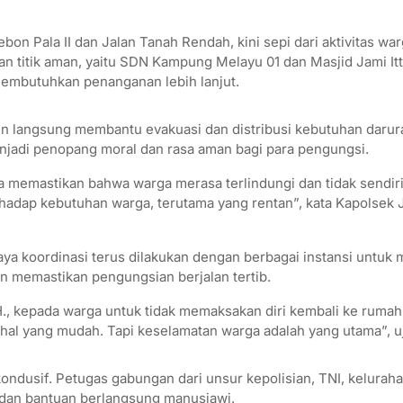
bon Pala II dan Jalan Tanah Rendah, kini sepi dari aktivitas wa
kan titik aman, yaitu SDN Kampung Melayu 01 dan Masjid Jami It
 membutuhkan penanganan lebih lanjut.
run langsung membantu evakuasi dan distribusi kebutuhan darura
njadi penopang moral dan rasa aman bagi para pengungsi.
uga memastikan bahwa warga merasa terlindungi dan tidak sendi
hadap kebutuhan warga, terutama yang rentan”, kata Kapolsek 
a koordinasi terus dilakukan dengan berbagai instansi untu
 dan memastikan pengungsian berjalan tertib.
, kepada warga untuk tidak memaksakan diri kembali ke rumah
hal yang mudah. Tapi keselamatan warga adalah yang utama”, u
 kondusif. Petugas gabungan dari unsur kepolisian, TNI, keluraha
dan bantuan berlangsung manusiawi.