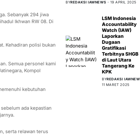
BY
REDAKSI IAWNEWS
19 APRIL 2025
rga. Sebanyak 294 jiwa
LSM Indonesia
tihadul Ikhwan RW 08. Di
Accountability
Watch (IAW)
Laporkan
Dugaan
t. Kehadiran polisi bukan
Gratifikasi
Terbitnya SHGB
di Laut Utara
rian. Semua personel kami
Tangerang Ke
Jatinegara, Kompol
KPK
BY
REDAKSI IAWNEW
11 MARET 2025
k memenuhi kebutuhan
 sebelum ada kepastian
jarnya.
n, serta relawan terus