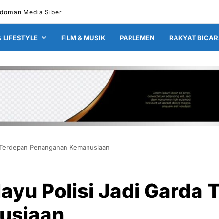
doman Media Siber
& LIFESTYLE
FILM & MUSIK
PARLEMEN
RAKYAT BICAR
a Terdepan Penanganan Kemanusiaan
ayu Polisi Jadi Garda 
usiaan