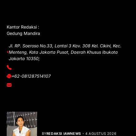
GET IN TOUCH
Kantor Redaksi :
Gedung Mandira
Jl. RP. Soeroso No.33, Lantai 3 Kav. 308 Kel. Cikini, Kec.
Menteng, Kota Jakarta Pusat, Daerah Khusus Ibukota
Jakarta 10350;
(021) 3908026
+62-081287514107
adm@iawnews.com
YOU MIGHT LIKE
Rocha Gibson Debut Lewat Single
Dibalik Tawaku Bergenre Slow Rock
BY
REDAKSI IAWNEWS
4 AGUSTUS 2026