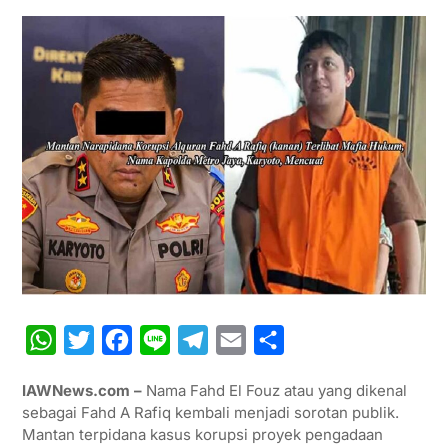
W
T
F
L
T
E
S
h
w
a
i
e
m
h
IAWNews.com –
Nama Fahd El Fouz atau yang dikenal
a
i
c
n
l
a
a
sebagai Fahd A Rafiq kembali menjadi sorotan publik.
t
t
e
e
e
i
r
Mantan terpidana kasus korupsi proyek pengadaan