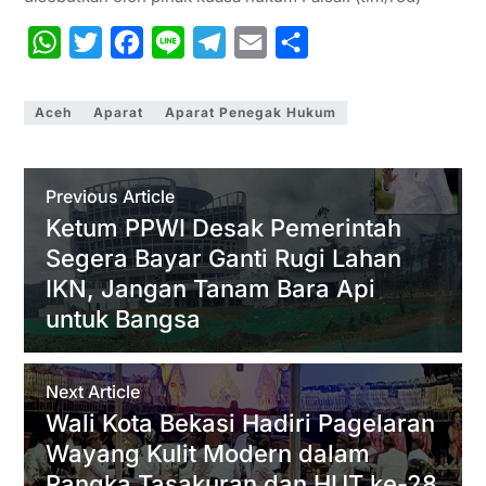
W
T
F
L
T
E
S
h
w
a
i
e
m
h
a
i
c
n
l
a
a
Aceh
Aparat
Aparat Penegak Hukum
t
t
e
e
e
i
r
s
t
b
g
l
e
Previous Article
A
e
o
r
Ketum PPWI Desak Pemerintah
p
r
o
a
Segera Bayar Ganti Rugi Lahan
p
k
m
IKN, Jangan Tanam Bara Api
untuk Bangsa
Next Article
Wali Kota Bekasi Hadiri Pagelaran
Wayang Kulit Modern dalam
Rangka Tasakuran dan HUT ke-28