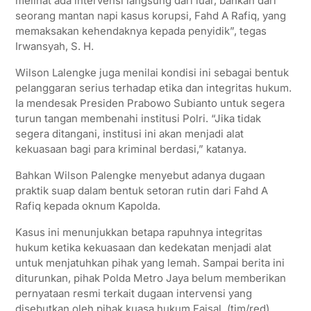
melihat ada intervensi langsung dari luar, bahkan dari
seorang mantan napi kasus korupsi, Fahd A Rafiq, yang
memaksakan kehendaknya kepada penyidik”, tegas
Irwansyah, S. H.
Wilson Lalengke juga menilai kondisi ini sebagai bentuk
pelanggaran serius terhadap etika dan integritas hukum.
Ia mendesak Presiden Prabowo Subianto untuk segera
turun tangan membenahi institusi Polri. “Jika tidak
segera ditangani, institusi ini akan menjadi alat
kekuasaan bagi para kriminal berdasi,” katanya.
Bahkan Wilson Palengke menyebut adanya dugaan
praktik suap dalam bentuk setoran rutin dari Fahd A
Rafiq kepada oknum Kapolda.
Kasus ini menunjukkan betapa rapuhnya integritas
hukum ketika kekuasaan dan kedekatan menjadi alat
untuk menjatuhkan pihak yang lemah. Sampai berita ini
diturunkan, pihak Polda Metro Jaya belum memberikan
pernyataan resmi terkait dugaan intervensi yang
disebutkan oleh pihak kuasa hukum Faisal. (tim/red)