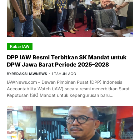
Kabar IAW
DPP IAW Resmi Terbitkan SK Mandat untuk
DPW Jawa Barat Periode 2025–2028
BY
REDAKSI IAWNEWS
1 TAHUN AGO
IAWNews.com – Dewan Pimpinan Pusat (DPP) Indonesia
Accountability Watch (IAW) secara resmi menerbitkan Surat
Keputusan (SK) Mandat untuk kepengurusan baru…