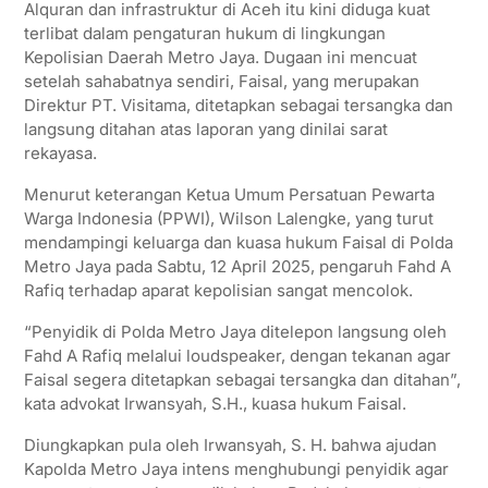
Alquran dan infrastruktur di Aceh itu kini diduga kuat
s
t
b
g
l
e
terlibat dalam pengaturan hukum di lingkungan
A
e
o
r
Kepolisian Daerah Metro Jaya. Dugaan ini mencuat
p
r
o
a
setelah sahabatnya sendiri, Faisal, yang merupakan
Direktur PT. Visitama, ditetapkan sebagai tersangka dan
p
k
m
langsung ditahan atas laporan yang dinilai sarat
rekayasa.
Menurut keterangan Ketua Umum Persatuan Pewarta
Warga Indonesia (PPWI), Wilson Lalengke, yang turut
mendampingi keluarga dan kuasa hukum Faisal di Polda
Metro Jaya pada Sabtu, 12 April 2025, pengaruh Fahd A
Rafiq terhadap aparat kepolisian sangat mencolok.
“Penyidik di Polda Metro Jaya ditelepon langsung oleh
Fahd A Rafiq melalui loudspeaker, dengan tekanan agar
Faisal segera ditetapkan sebagai tersangka dan ditahan”,
kata advokat Irwansyah, S.H., kuasa hukum Faisal.
Diungkapkan pula oleh Irwansyah, S. H. bahwa ajudan
Kapolda Metro Jaya intens menghubungi penyidik agar