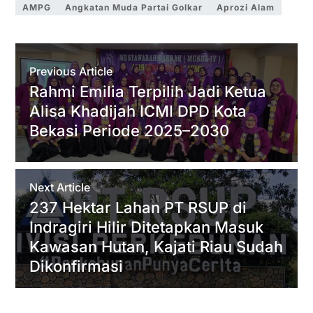
a
i
c
n
l
a
a
AMPG
Angkatan Muda Partai Golkar
Aprozi Alam
t
t
e
e
e
i
r
s
t
b
g
l
e
A
e
o
r
Previous Article
p
r
o
a
Rahmi Emilia Terpilih Jadi Ketua
Alisa Khadijah ICMI DPD Kota
p
k
m
Bekasi Periode 2025–2030
Next Article
237 Hektar Lahan PT RSUP di
Indragiri Hilir Ditetapkan Masuk
Kawasan Hutan, Kajati Riau Sudah
Dikonfirmasi