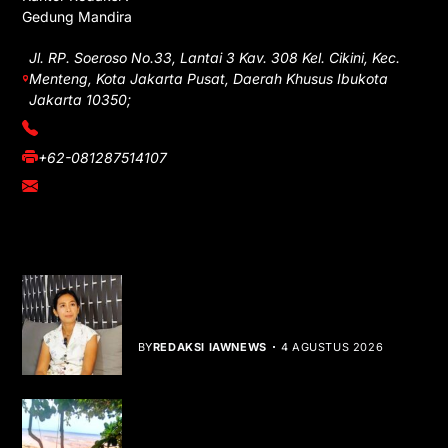
Gedung Mandira
Jl. RP. Soeroso No.33, Lantai 3 Kav. 308 Kel. Cikini, Kec.
Menteng, Kota Jakarta Pusat, Daerah Khusus Ibukota
Jakarta 10350;
(021) 3908026
+62-081287514107
adm@iawnews.com
YOU MIGHT LIKE
Rocha Gibson Debut Lewat Single
Dibalik Tawaku Bergenre Slow Rock
BY
REDAKSI IAWNEWS
4 AGUSTUS 2026
Teluk Mata Ikan Keruh, Nelayan Soroti
Dampak Cut and Fill