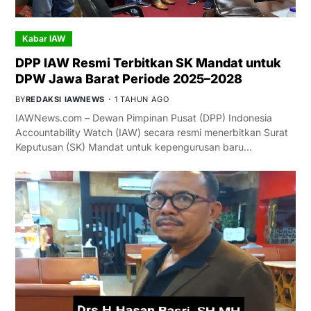
Kabar IAW
DPP IAW Resmi Terbitkan SK Mandat untuk
DPW Jawa Barat Periode 2025–2028
BY
REDAKSI IAWNEWS
1 TAHUN AGO
IAWNews.com – Dewan Pimpinan Pusat (DPP) Indonesia
Accountability Watch (IAW) secara resmi menerbitkan Surat
Keputusan (SK) Mandat untuk kepengurusan baru…