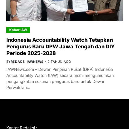
Kabar IAW
Indonesia Accountability Watch Tetapkan
Pengurus Baru DPW Jawa Tengah dan DIY
Periode 2025-2028
BY
REDAKSI IAWNEWS
2 TAHUN AGO
IAWNews.com – Dewan Pimpinan Pusat (DPP) Indonesia
Accountability Watch (IAW) secara resmi mengumumkan
pengangkatan susunan pengurus baru untuk Dewan
Perwakilan…
GET IN TOUCH
Kantor Redaksi :