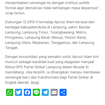
menjembatani semangat itu dengan institusi politik
formal agar demokrasi tidak kehilangan masa depannya”,
ucap Ismun.
Dukungan 12 DPD II terhadap Aprozi Alam berasal dari
berbagai kabupaten/kota di Lampung, yakni: Bandar
Lampung, Lampung Timur, Tulangbawang, Metro,
Pringsewu, Lampung Barat, Mesuji, Pesisir Barat,
Lampung Utara, Waykanan, Tanggamus, dan Lampung
Tengah.
Dengan konsolidasi yang semakin solid, Aprozi Alam kini
muncul sebagai kandidat kuat yang dijagokan menjadi
Ketua DPD Partai Golkar Lampung dalam Musda XI
mendatang. Jika terpilih, ia diharapkan mampu membawa
semangat baru dan transformasi bagi Partai Golkar di
tingkat daerah. (byg)
W
T
F
L
T
E
S
h
w
a
i
e
m
h