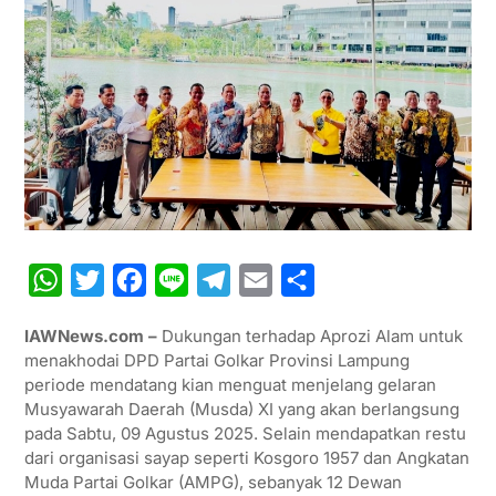
W
T
F
L
T
E
S
h
w
a
i
e
m
h
IAWNews.com –
Dukungan terhadap Aprozi Alam untuk
a
i
c
n
l
a
a
menakhodai DPD Partai Golkar Provinsi Lampung
t
t
e
e
e
i
r
periode mendatang kian menguat menjelang gelaran
Musyawarah Daerah (Musda) XI yang akan berlangsung
s
t
b
g
l
e
pada Sabtu, 09 Agustus 2025. Selain mendapatkan restu
A
e
o
r
dari organisasi sayap seperti Kosgoro 1957 dan Angkatan
p
r
o
a
Muda Partai Golkar (AMPG), sebanyak 12 Dewan