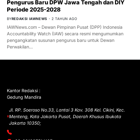
Pengurus Baru DPW Jawa Tengah dan DIY
Periode 2025-2028
BY
REDAKSI IAWNEWS
2 TAHUN AGO
IAWNews.com – Dewan Pimpinan Pusat (DPP) Indonesia
Accountability Watch (IAW) secara resmi mengumumkan
pengangkatan susunan pengurus baru untuk Dewan
Perwakilan…
GET IN TOUCH
Kantor Redaksi :
Gedung Mandira
Jl. RP. Soeroso No.33, Lantai 3 Kav. 308 Kel. Cikini, Kec.
Menteng, Kota Jakarta Pusat, Daerah Khusus Ibukota
Jakarta 10350;
(021) 3908026