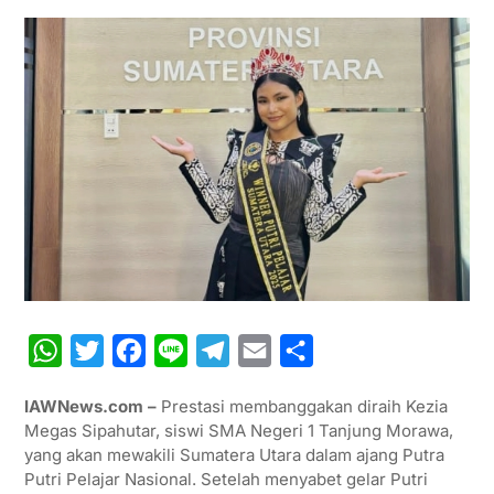
W
T
F
L
T
E
S
h
w
a
i
e
m
h
IAWNews.com –
Prestasi membanggakan diraih Kezia
a
i
c
n
l
a
a
Megas Sipahutar, siswi SMA Negeri 1 Tanjung Morawa,
t
t
e
e
e
i
r
yang akan mewakili Sumatera Utara dalam ajang Putra
Putri Pelajar Nasional. Setelah menyabet gelar Putri
s
t
b
g
l
e