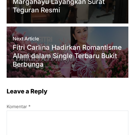
Margahayu Layangkan Surat
p
k
m
Teguran Resmi
Next Article
Fitri Carlina Hadirkan Romantisme
Alam dalam Single Terbaru Bukit
Berbunga
Leave a Reply
Komentar
*