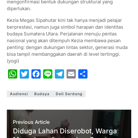
mengonfirmasi bentuk dukungan struktural yang
diperlukan.
Kezia Megas Sipahutar kini tak hanya menjadi pelajar
berprestasi, namun juga simbol harapan dan identitas
budaya Sumatera Utara. Perjalanan menuju pentas
nasional yang akan ditempuh Kezia membawa pesan
penting: dengan dukungan lintas sektor, generasi muda
bisa tampil membanggakan daerah di level tertinggi.
(yogi)
W
T
F
L
T
E
S
h
w
a
i
e
m
h
a
i
c
n
l
a
a
Audiensi
Budaya
Deli Serdang
t
t
e
e
e
i
r
s
t
b
g
l
e
A
e
o
r
Previous Article
p
r
o
a
Diduga Lahan Diserobot, Warga