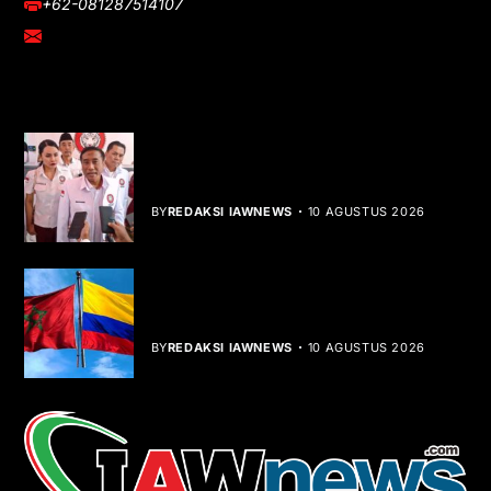
+62-081287514107
adm@iawnews.com
YOU MIGHT LIKE
HUT ke-1 PRI, Gelar Donor Darah dan
Libatkan UMKM
BY
REDAKSI IAWNEWS
10 AGUSTUS 2026
Kolombia Akui Kedaulatan Maroko,
Peta Diplomasi Berubah
BY
REDAKSI IAWNEWS
10 AGUSTUS 2026