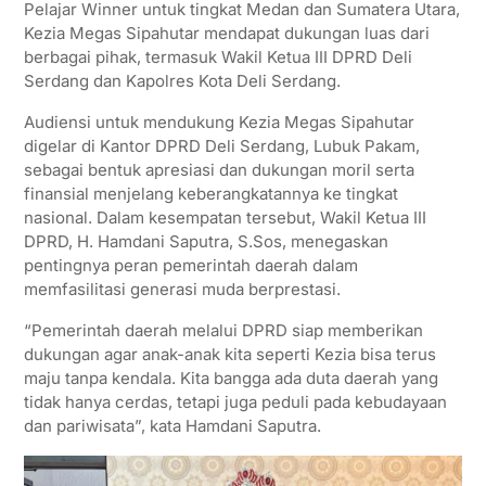
Pelajar Winner untuk tingkat Medan dan Sumatera Utara,
A
e
o
r
Kezia Megas Sipahutar mendapat dukungan luas dari
p
r
o
a
berbagai pihak, termasuk Wakil Ketua III DPRD Deli
Serdang dan Kapolres Kota Deli Serdang.
p
k
m
Audiensi untuk mendukung Kezia Megas Sipahutar
digelar di Kantor DPRD Deli Serdang, Lubuk Pakam,
sebagai bentuk apresiasi dan dukungan moril serta
finansial menjelang keberangkatannya ke tingkat
nasional. Dalam kesempatan tersebut, Wakil Ketua III
DPRD, H. Hamdani Saputra, S.Sos, menegaskan
pentingnya peran pemerintah daerah dalam
memfasilitasi generasi muda berprestasi.
“Pemerintah daerah melalui DPRD siap memberikan
dukungan agar anak-anak kita seperti Kezia bisa terus
maju tanpa kendala. Kita bangga ada duta daerah yang
tidak hanya cerdas, tetapi juga peduli pada kebudayaan
dan pariwisata”, kata Hamdani Saputra.