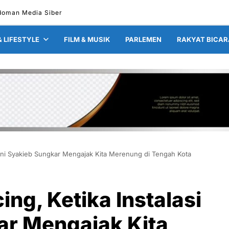
doman Media Siber
& LIFESTYLE
FILM & MUSIK
PARLEMEN
RAKYAT BICAR
Seni Syakieb Sungkar Mengajak Kita Merenung di Tengah Kota
ng, Ketika Instalasi
ar Mengajak Kita