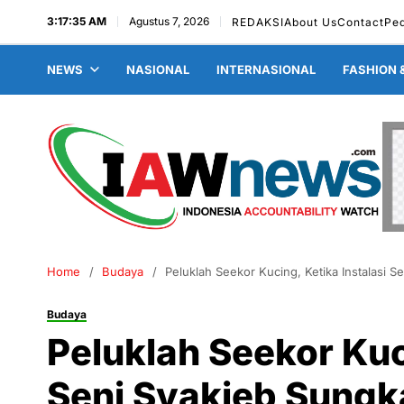
3:17:37 AM
Agustus 7, 2026
REDAKSI
About Us
Contact
Pe
NEWS
NASIONAL
INTERNASIONAL
FASHION 
Home
Budaya
Peluklah Seekor Kucing, Ketika Instalasi 
Budaya
Peluklah Seekor Kuci
Seni Syakieb Sungk