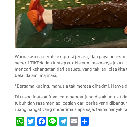
Warna-warna cerah, ekspresi jenaka, dan gaya pop-surea
seperti TikTok dan Instagram. Namun, maknanya justru d
mencari kehangatan dari sesuatu yang tak lagi bisa ki
belai dalam imajinasi.
“Bersama kucing, manusia tak merasa dihakimi, Hanya d
Di ruang instalatifnya, para pengunjung diajak untuk t
tubuh dan rasa menjadi bagian dari cerita yang dibangun
ruang hangat yang menerima siapa saja, tanpa banyak t
W
T
F
L
T
E
S