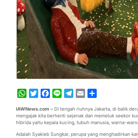
W
T
F
L
T
E
S
h
w
a
i
e
m
h
IAWNews.com –
Di tengah riuhnya Jakarta, di balik de
a
i
c
n
l
a
a
mengajak kita berhenti sejenak dan memeluk seekor kuc
t
t
e
e
e
i
r
hibrida yaitu kepala kucing, tubuh manusia, warna-warna
s
t
b
g
l
e
Adalah Syakieb Sungkar, perupa yang menghadirkan karya