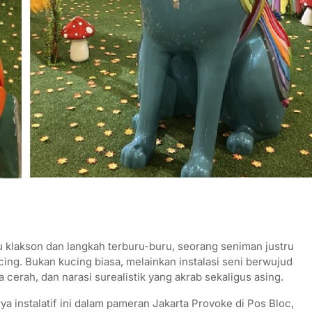
ru klakson dan langkah terburu-buru, seorang seniman justru
ing. Bukan kucing biasa, melainkan instalasi seni berwujud
 cerah, dan narasi surealistik yang akrab sekaligus asing.
 instalatif ini dalam pameran Jakarta Provoke di Pos Bloc,