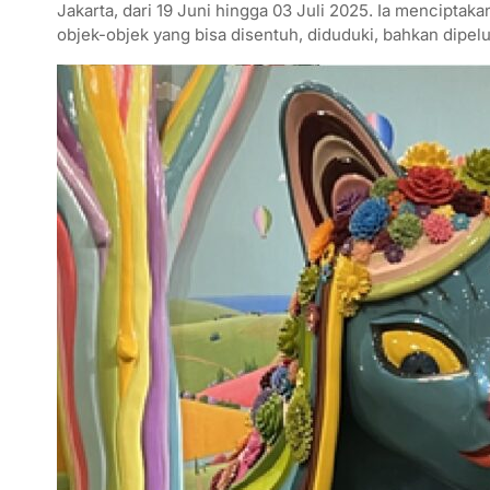
A
e
o
r
Jakarta, dari 19 Juni hingga 03 Juli 2025. Ia menciptak
objek-objek yang bisa disentuh, diduduki, bahkan dipelu
p
r
o
a
p
k
m