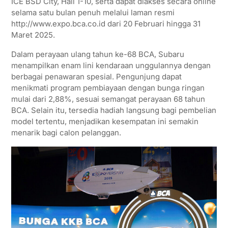
ICE BSD City, Hall 1-10, serta dapat diakses secara online
p
k
m
selama satu bulan penuh melalui laman resmi
http://www.expo.bca.co.id dari 20 Februari hingga 31
Maret 2025.
Dalam perayaan ulang tahun ke-68 BCA, Subaru
menampilkan enam lini kendaraan unggulannya dengan
berbagai penawaran spesial. Pengunjung dapat
menikmati program pembiayaan dengan bunga ringan
mulai dari 2,88%, sesuai semangat perayaan 68 tahun
BCA. Selain itu, tersedia hadiah langsung bagi pembelian
model tertentu, menjadikan kesempatan ini semakin
menarik bagi calon pelanggan.