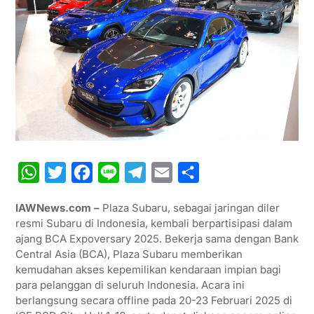
W
T
F
L
T
E
S
h
w
a
i
e
m
h
IAWNews.com –
Plaza Subaru, sebagai jaringan diler
a
i
c
n
l
a
a
resmi Subaru di Indonesia, kembali berpartisipasi dalam
t
t
e
e
e
i
r
ajang BCA Expoversary 2025. Bekerja sama dengan Bank
Central Asia (BCA), Plaza Subaru memberikan
s
t
b
g
l
e
kemudahan akses kepemilikan kendaraan impian bagi
A
e
o
r
para pelanggan di seluruh Indonesia. Acara ini
p
r
o
a
berlangsung secara offline pada 20-23 Februari 2025 di