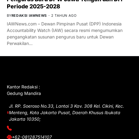
Periode 2025-2028
BY
REDAKSI IAWNEWS
2 TAHUN AGO
IAWNews.com – Dewan Pimpinan Pusat (DPP) Indonesia
Accountability Watch (IAW) secara resmi mengumumkan
pengangkatan susunan pengurus baru untuk Dewan
Perwakilan…
GET IN TOUCH
Kantor Redaksi :
Gedung Mandira
Jl. RP. Soeroso No.33, Lantai 3 Kav. 308 Kel. Cikini, Kec.
Menteng, Kota Jakarta Pusat, Daerah Khusus Ibukota
Jakarta 10350;
(021) 3908026
+62-081287514107