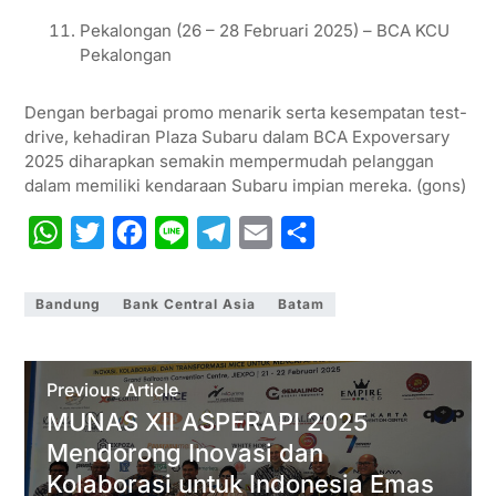
Pekalongan (26 – 28 Februari 2025) – BCA KCU
Pekalongan
Dengan berbagai promo menarik serta kesempatan test-
drive, kehadiran Plaza Subaru dalam BCA Expoversary
2025 diharapkan semakin mempermudah pelanggan
dalam memiliki kendaraan Subaru impian mereka. (gons)
W
T
F
L
T
E
S
h
w
a
i
e
m
h
a
i
c
n
l
a
a
Bandung
Bank Central Asia
Batam
t
t
e
e
e
i
r
s
t
b
g
l
e
Previous Article
A
e
o
r
MUNAS XII ASPERAPI 2025
p
r
o
a
Mendorong Inovasi dan
p
k
m
Kolaborasi untuk Indonesia Emas