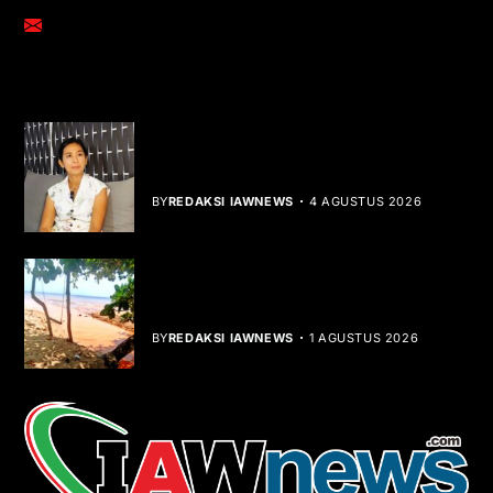
adm@iawnews.com
YOU MIGHT LIKE
Rocha Gibson Debut Lewat Single
Dibalik Tawaku Bergenre Slow Rock
BY
REDAKSI IAWNEWS
4 AGUSTUS 2026
Teluk Mata Ikan Keruh, Nelayan Soroti
Dampak Cut and Fill
BY
REDAKSI IAWNEWS
1 AGUSTUS 2026