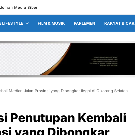
doman Media Siber
& LIFESTYLE
FILM & MUSIK
PARLEMEN
RAKYAT BICAR
ali Median Jalan Provinsi yang Dibongkar Ilegal di Cikarang Selatan
si Penutupan Kembali
nsi yang Dibongkar