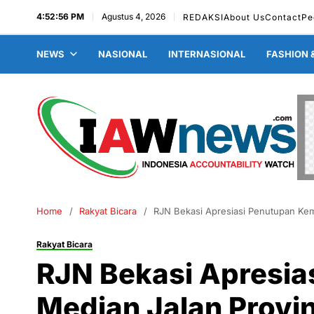
4:52:57 PM
Agustus 4, 2026
REDAKSI
About Us
Contact
Pe
NEWS
NASIONAL
INTERNASIONAL
FASHION 
Home
Rakyat Bicara
RJN Bekasi Apresiasi Penutupan Kemb
Rakyat Bicara
RJN Bekasi Apresia
Median Jalan Provi