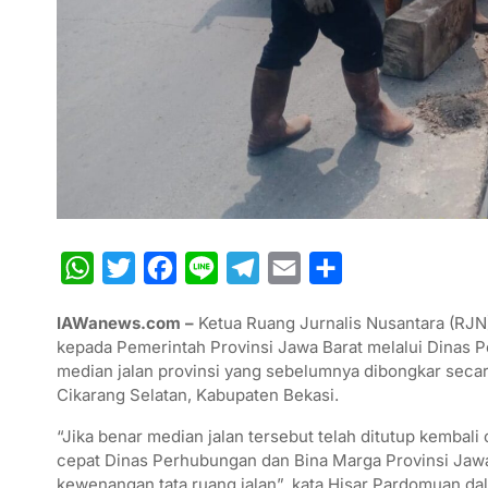
W
T
F
L
T
E
S
h
w
a
i
e
m
h
IAWanews.com –
Ketua Ruang Jurnalis Nusantara (RJN
a
i
c
n
l
a
a
kepada Pemerintah Provinsi Jawa Barat melalui Dinas 
t
t
e
e
e
i
r
median jalan provinsi yang sebelumnya dibongkar seca
Cikarang Selatan, Kabupaten Bekasi.
s
t
b
g
l
e
A
e
o
r
“Jika benar median jalan tersebut telah ditutup kembali
cepat Dinas Perhubungan dan Bina Marga Provinsi Jawa 
p
r
o
a
kewenangan tata ruang jalan”, kata Hisar Pardomuan da