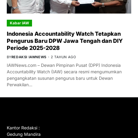
Kabar IAW
Indonesia Accountability Watch Tetapkan
Pengurus Baru DPW Jawa Tengah dan DIY
Periode 2025-2028
BY
REDAKSI IAWNEWS
2 TAHUN AGO
IAWNews.com – Dewan Pimpinan Pusat (DPP) Indonesia
Accountability Watch (IAW) secara resmi mengumumkan
pengangkatan susunan pengurus baru untuk Dewan
Perwakilan…
GET IN TOUCH
Kantor Redaksi :
Gedung Mandira