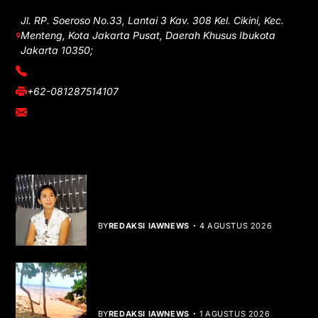
Jl. RP. Soeroso No.33, Lantai 3 Kav. 308 Kel. Cikini, Kec.
Menteng, Kota Jakarta Pusat, Daerah Khusus Ibukota
Jakarta 10350;
(021) 3908026
+62-081287514107
adm@iawnews.com
YOU MIGHT LIKE
Rocha Gibson Debut Lewat Single
Dibalik Tawaku Bergenre Slow Rock
BY
REDAKSI IAWNEWS
4 AGUSTUS 2026
Teluk Mata Ikan Keruh, Nelayan Soroti
Dampak Cut and Fill
BY
REDAKSI IAWNEWS
1 AGUSTUS 2026