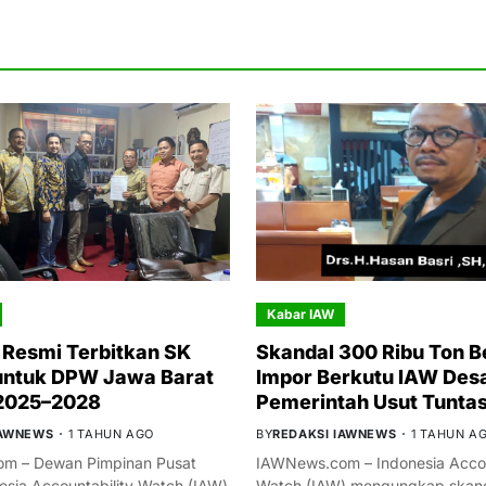
Kabar IAW
Resmi Terbitkan SK
Skandal 300 Ribu Ton B
untuk DPW Jawa Barat
Impor Berkutu IAW Des
 2025–2028
Pemerintah Usut Tunta
IAWNEWS
1 TAHUN AGO
BY
REDAKSI IAWNEWS
1 TAHUN A
m – Dewan Pimpinan Pusat
IAWNews.com – Indonesia Accou
esia Accountability Watch (IAW)
Watch (IAW) mengungkap skand