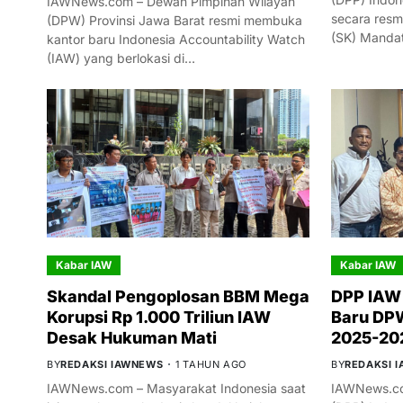
IAWNews.com – Dewan Pimpinan Wilayah
secara resm
(DPW) Provinsi Jawa Barat resmi membuka
(SK) Manda
kantor baru Indonesia Accountability Watch
(IAW) yang berlokasi di…
Kabar IAW
Kabar IAW
Skandal Pengoplosan BBM Mega
DPP IAW
Korupsi Rp 1.000 Triliun IAW
Baru DPW
Desak Hukuman Mati
2025-20
BY
REDAKSI IAWNEWS
1 TAHUN AGO
BY
REDAKSI 
IAWNews.com – Masyarakat Indonesia saat
IAWNews.co