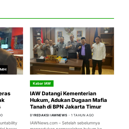
Kabar IAW
eras
IAW Datangi Kementerian
ak
Hukum, Adukan Dugaan Mafia
s
Tanah di BPN Jakarta Timur
GO
BY
REDAKSI IAWNEWS
1 TAHUN AGO
ntability
IAWNews.com – Setelah sebelumnya
al besar
mengadukan permasalahan hukum ke