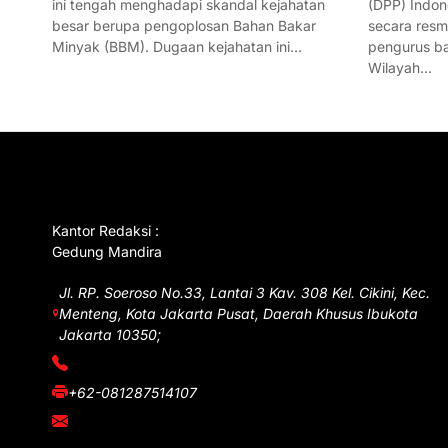
ini tengah menghadapi skandal kejahatan
(DPP) Indon
besar berupa pengoplosan Bahan Bakar
secara res
Minyak (BBM). Dugaan kejahatan ini…
pengurus ba
Wilayah…
GET IN TOUCH
Kantor Redaksi :
Gedung Mandira
Jl. RP. Soeroso No.33, Lantai 3 Kav. 308 Kel. Cikini, Kec.
Menteng, Kota Jakarta Pusat, Daerah Khusus Ibukota
Jakarta 10350;
(021) 3908026
+62-081287514107
adm@iawnews.com