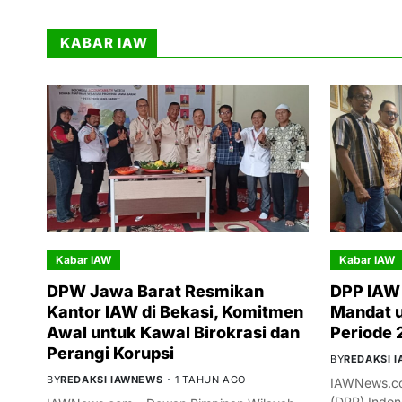
KABAR IAW
Kabar IAW
Kabar IAW
DPW Jawa Barat Resmikan
DPP IAW 
Kantor IAW di Bekasi, Komitmen
Mandat 
Awal untuk Kawal Birokrasi dan
Periode
Perangi Korupsi
BY
REDAKSI 
BY
REDAKSI IAWNEWS
1 TAHUN AGO
IAWNews.co
(DPP) Indon