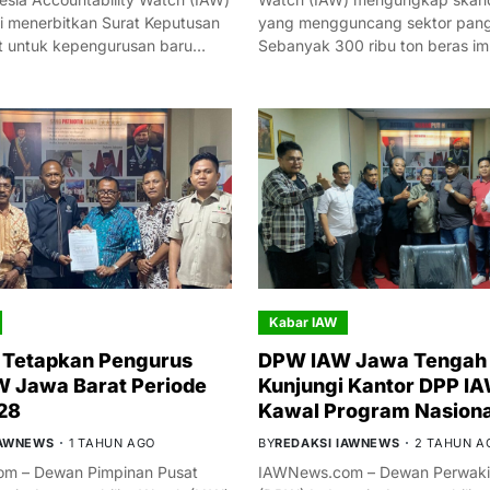
i menerbitkan Surat Keputusan
yang mengguncang sektor panga
t untuk kepengurusan baru…
Sebanyak 300 ribu ton beras i
Kabar IAW
 Tetapkan Pengurus
DPW IAW Jawa Tengah 
 Jawa Barat Periode
Kunjungi Kantor DPP IA
28
Kawal Program Nasiona
IAWNEWS
1 TAHUN AGO
BY
REDAKSI IAWNEWS
2 TAHUN A
m – Dewan Pimpinan Pusat
IAWNews.com – Dewan Perwakil