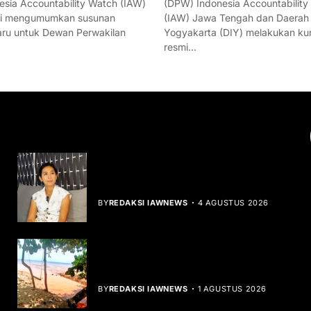
esia Accountability Watch (IAW)
(DPW) Indonesia Accountability
mi mengumumkan susunan
(IAW) Jawa Tengah dan Daerah
ru untuk Dewan Perwakilan
Yogyakarta (DIY) melakukan ku
resmi…
YOU MIGHT LIKE
Rocha Gibson Debut Lewat Single
Dibalik Tawaku Bergenre Slow Rock
BY
REDAKSI IAWNEWS
4 AGUSTUS 2026
Teluk Mata Ikan Keruh, Nelayan Soroti
Dampak Cut and Fill
BY
REDAKSI IAWNEWS
1 AGUSTUS 2026