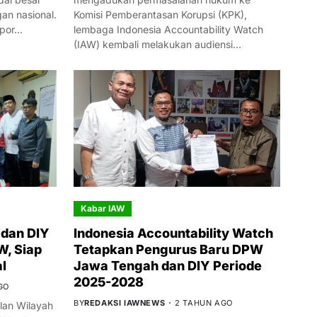
n nasional.
Komisi Pemberantasan Korupsi (KPK),
mpor…
lembaga Indonesia Accountability Watch
(IAW) kembali melakukan audiensi…
Kabar IAW
dan DIY
Indonesia Accountability Watch
W, Siap
Tetapkan Pengurus Baru DPW
l
Jawa Tengah dan DIY Periode
2025-2028
GO
BY
REDAKSI IAWNEWS
2 TAHUN AGO
an Wilayah