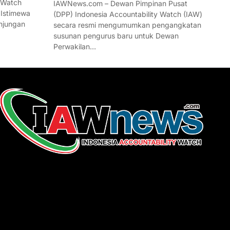
 Watch
IAWNews.com – Dewan Pimpinan Pusat
 Istimewa
(DPP) Indonesia Accountability Watch (IAW)
njungan
secara resmi mengumumkan pengangkatan
susunan pengurus baru untuk Dewan
Perwakilan…