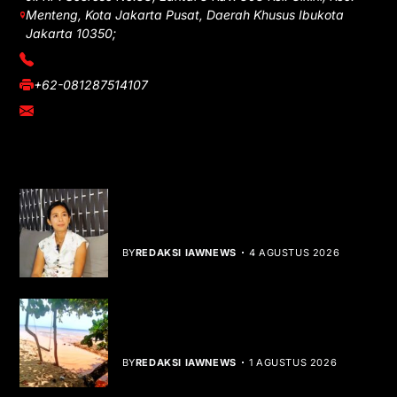
Menteng, Kota Jakarta Pusat, Daerah Khusus Ibukota
Jakarta 10350;
(021) 3908026
+62-081287514107
adm@iawnews.com
YOU MIGHT LIKE
Rocha Gibson Debut Lewat Single
Dibalik Tawaku Bergenre Slow Rock
BY
REDAKSI IAWNEWS
4 AGUSTUS 2026
Teluk Mata Ikan Keruh, Nelayan Soroti
Dampak Cut and Fill
BY
REDAKSI IAWNEWS
1 AGUSTUS 2026