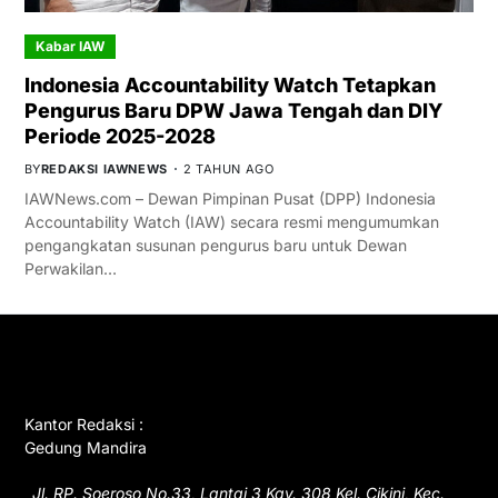
Kabar IAW
Indonesia Accountability Watch Tetapkan
Pengurus Baru DPW Jawa Tengah dan DIY
Periode 2025-2028
BY
REDAKSI IAWNEWS
2 TAHUN AGO
IAWNews.com – Dewan Pimpinan Pusat (DPP) Indonesia
Accountability Watch (IAW) secara resmi mengumumkan
pengangkatan susunan pengurus baru untuk Dewan
Perwakilan…
GET IN TOUCH
Kantor Redaksi :
Gedung Mandira
Jl. RP. Soeroso No.33, Lantai 3 Kav. 308 Kel. Cikini, Kec.