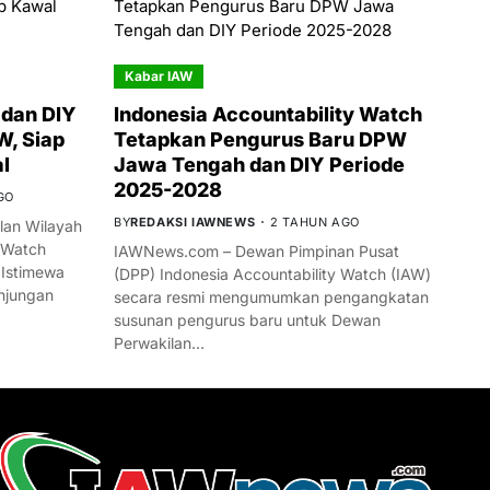
Kabar IAW
dan DIY
Indonesia Accountability Watch
W, Siap
Tetapkan Pengurus Baru DPW
l
Jawa Tengah dan DIY Periode
2025-2028
GO
BY
REDAKSI IAWNEWS
2 TAHUN AGO
an Wilayah
 Watch
IAWNews.com – Dewan Pimpinan Pusat
 Istimewa
(DPP) Indonesia Accountability Watch (IAW)
njungan
secara resmi mengumumkan pengangkatan
susunan pengurus baru untuk Dewan
Perwakilan…