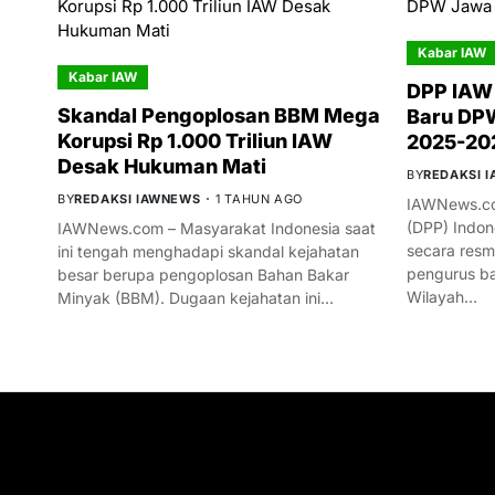
Kabar IAW
Kabar IAW
DPP IAW
Skandal Pengoplosan BBM Mega
Baru DPW
Korupsi Rp 1.000 Triliun IAW
2025-20
Desak Hukuman Mati
BY
REDAKSI 
BY
REDAKSI IAWNEWS
1 TAHUN AGO
IAWNews.co
(DPP) Indon
IAWNews.com – Masyarakat Indonesia saat
secara res
ini tengah menghadapi skandal kejahatan
pengurus ba
besar berupa pengoplosan Bahan Bakar
Wilayah…
Minyak (BBM). Dugaan kejahatan ini…
GET IN TOUCH