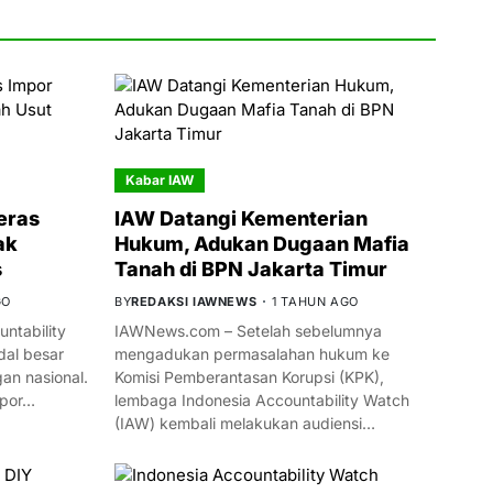
Kabar IAW
eras
IAW Datangi Kementerian
ak
Hukum, Adukan Dugaan Mafia
s
Tanah di BPN Jakarta Timur
GO
BY
REDAKSI IAWNEWS
1 TAHUN AGO
ntability
IAWNews.com – Setelah sebelumnya
al besar
mengadukan permasalahan hukum ke
n nasional.
Komisi Pemberantasan Korupsi (KPK),
mpor…
lembaga Indonesia Accountability Watch
(IAW) kembali melakukan audiensi…