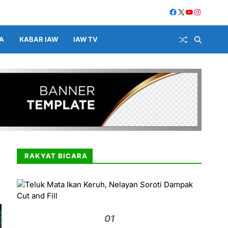
A
KABAR IAW
IAW TV
RAKYAT BICARA
01