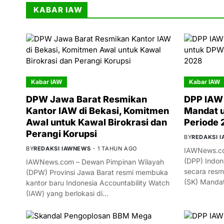
KABAR IAW
Kabar IAW
Kabar IAW
DPW Jawa Barat Resmikan
DPP IAW 
Kantor IAW di Bekasi, Komitmen
Mandat 
Awal untuk Kawal Birokrasi dan
Periode
Perangi Korupsi
BY
REDAKSI 
BY
REDAKSI IAWNEWS
1 TAHUN AGO
IAWNews.co
(DPP) Indon
IAWNews.com – Dewan Pimpinan Wilayah
secara resm
(DPW) Provinsi Jawa Barat resmi membuka
(SK) Manda
kantor baru Indonesia Accountability Watch
(IAW) yang berlokasi di…