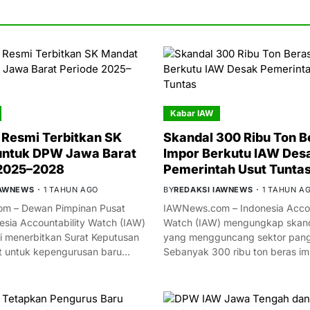
Kabar IAW
Resmi Terbitkan SK
Skandal 300 Ribu Ton B
untuk DPW Jawa Barat
Impor Berkutu IAW Des
 2025–2028
Pemerintah Usut Tunta
IAWNEWS
1 TAHUN AGO
BY
REDAKSI IAWNEWS
1 TAHUN A
m – Dewan Pimpinan Pusat
IAWNews.com – Indonesia Accou
esia Accountability Watch (IAW)
Watch (IAW) mengungkap skand
i menerbitkan Surat Keputusan
yang mengguncang sektor panga
t untuk kepengurusan baru…
Sebanyak 300 ribu ton beras i