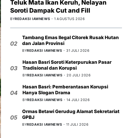
Teluk Mata Ikan Keruh, Nelayan
Soroti Dampak Cut and Fill
BY
REDAKSI IAWNEWS
1 AGUSTUS 2026
Tambang Emas Ilegal Citorek Rusak Hutan
dan Jalan Provinsi
02
BY
REDAKSI IAWNEWS
31 JULI 2026
Hasan Basri Soroti Keterpurukan Pasar
Tradisional dan Korupsi
03
BY
REDAKSI IAWNEWS
20 JULI 2026
Hasan Basri: Pemberantasan Korupsi
Hanya Slogan Drama
04
BY
REDAKSI IAWNEWS
14 JULI 2026
Ormas Betawi Gerudug Alamat Sekretariat
GPBJ
05
BY
REDAKSI IAWNEWS
11 JULI 2026