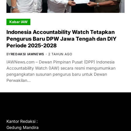
Kabar IAW
Indonesia Accountability Watch Tetapkan
Pengurus Baru DPW Jawa Tengah dan DIY
Periode 2025-2028
BY
REDAKSI IAWNEWS
2 TAHUN AGO
IAWNews.com – Dewan Pimpinan Pusat (DPP) Indonesia
Accountability Watch (IAW) secara resmi mengumumkan
pengangkatan susunan pengurus baru untuk Dewan
Perwakilan…
GET IN TOUCH
Kantor Redaksi :
Gedung Mandira