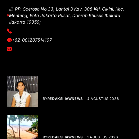
Jl. RP. Soeroso No.33, Lantai 3 Kav. 308 Kel. Cikini, Kec.
Menteng, Kota Jakarta Pusat, Daerah Khusus Ibukota
Jakarta 10350;
(021) 3908026
+62-081287514107
adm@iawnews.com
YOU MIGHT LIKE
Rocha Gibson Debut Lewat Single
Dibalik Tawaku Bergenre Slow Rock
BY
REDAKSI IAWNEWS
4 AGUSTUS 2026
Teluk Mata Ikan Keruh, Nelayan Soroti
Dampak Cut and Fill
BY
REDAKSI IAWNEWS
1 AGUSTUS 2026