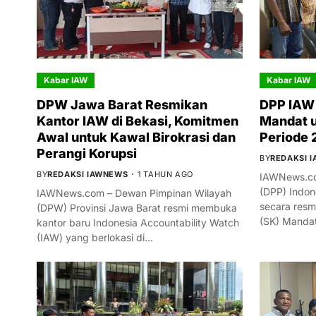
Kabar IAW
Kabar IAW
DPW Jawa Barat Resmikan
DPP IAW 
Kantor IAW di Bekasi, Komitmen
Mandat 
Awal untuk Kawal Birokrasi dan
Periode
Perangi Korupsi
BY
REDAKSI 
BY
REDAKSI IAWNEWS
1 TAHUN AGO
IAWNews.co
(DPP) Indon
IAWNews.com – Dewan Pimpinan Wilayah
secara resm
(DPW) Provinsi Jawa Barat resmi membuka
(SK) Manda
kantor baru Indonesia Accountability Watch
(IAW) yang berlokasi di…