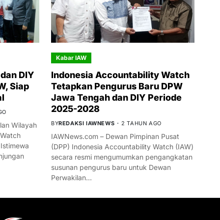
Kabar IAW
dan DIY
Indonesia Accountability Watch
W, Siap
Tetapkan Pengurus Baru DPW
l
Jawa Tengah dan DIY Periode
2025-2028
GO
BY
REDAKSI IAWNEWS
2 TAHUN AGO
an Wilayah
 Watch
IAWNews.com – Dewan Pimpinan Pusat
 Istimewa
(DPP) Indonesia Accountability Watch (IAW)
njungan
secara resmi mengumumkan pengangkatan
susunan pengurus baru untuk Dewan
Perwakilan…