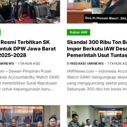
Kabar IAW
Resmi Terbitkan SK
Skandal 300 Ribu Ton B
untuk DPW Jawa Barat
Impor Berkutu IAW Des
 2025–2028
Pemerintah Usut Tunta
IAWNEWS
1 TAHUN AGO
BY
REDAKSI IAWNEWS
1 TAHUN A
m – Dewan Pimpinan Pusat
IAWNews.com – Indonesia Accou
esia Accountability Watch (IAW)
Watch (IAW) mengungkap skand
i menerbitkan Surat Keputusan
yang mengguncang sektor panga
t untuk kepengurusan baru…
Sebanyak 300 ribu ton beras i