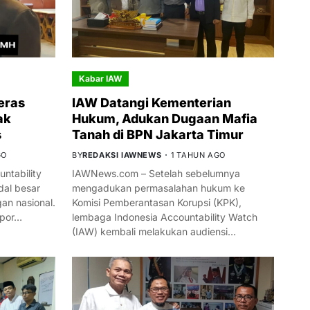
Kabar IAW
eras
IAW Datangi Kementerian
ak
Hukum, Adukan Dugaan Mafia
s
Tanah di BPN Jakarta Timur
GO
BY
REDAKSI IAWNEWS
1 TAHUN AGO
ntability
IAWNews.com – Setelah sebelumnya
al besar
mengadukan permasalahan hukum ke
n nasional.
Komisi Pemberantasan Korupsi (KPK),
mpor…
lembaga Indonesia Accountability Watch
(IAW) kembali melakukan audiensi…