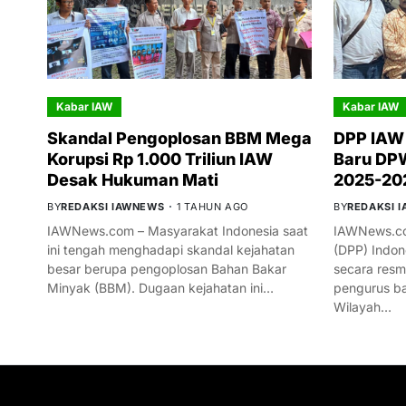
Kabar IAW
Kabar IAW
Skandal Pengoplosan BBM Mega
DPP IAW
Korupsi Rp 1.000 Triliun IAW
Baru DPW
Desak Hukuman Mati
2025-20
BY
REDAKSI IAWNEWS
1 TAHUN AGO
BY
REDAKSI 
IAWNews.com – Masyarakat Indonesia saat
IAWNews.co
ini tengah menghadapi skandal kejahatan
(DPP) Indon
besar berupa pengoplosan Bahan Bakar
secara res
Minyak (BBM). Dugaan kejahatan ini…
pengurus ba
Wilayah…