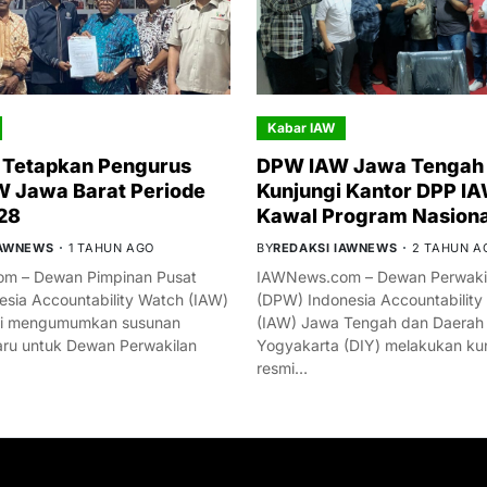
Kabar IAW
 Tetapkan Pengurus
DPW IAW Jawa Tengah 
 Jawa Barat Periode
Kunjungi Kantor DPP IA
28
Kawal Program Nasiona
IAWNEWS
1 TAHUN AGO
BY
REDAKSI IAWNEWS
2 TAHUN A
m – Dewan Pimpinan Pusat
IAWNews.com – Dewan Perwakil
esia Accountability Watch (IAW)
(DPW) Indonesia Accountability
mi mengumumkan susunan
(IAW) Jawa Tengah dan Daerah
ru untuk Dewan Perwakilan
Yogyakarta (DIY) melakukan ku
resmi…