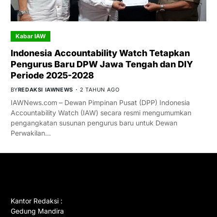
Kabar IAW
Indonesia Accountability Watch Tetapkan
Pengurus Baru DPW Jawa Tengah dan DIY
Periode 2025-2028
BY
REDAKSI IAWNEWS
2 TAHUN AGO
IAWNews.com – Dewan Pimpinan Pusat (DPP) Indonesia
Accountability Watch (IAW) secara resmi mengumumkan
pengangkatan susunan pengurus baru untuk Dewan
Perwakilan…
GET IN TOUCH
Kantor Redaksi :
Gedung Mandira