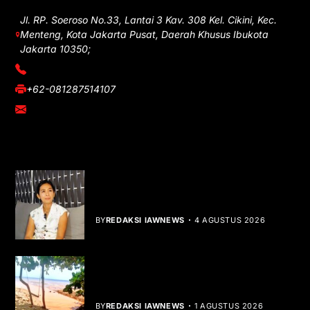
Jl. RP. Soeroso No.33, Lantai 3 Kav. 308 Kel. Cikini, Kec.
Menteng, Kota Jakarta Pusat, Daerah Khusus Ibukota
Jakarta 10350;
(021) 3908026
+62-081287514107
adm@iawnews.com
YOU MIGHT LIKE
Rocha Gibson Debut Lewat Single
Dibalik Tawaku Bergenre Slow Rock
BY
REDAKSI IAWNEWS
4 AGUSTUS 2026
Teluk Mata Ikan Keruh, Nelayan Soroti
Dampak Cut and Fill
BY
REDAKSI IAWNEWS
1 AGUSTUS 2026