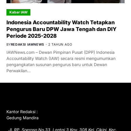
Kabar IAW
Indonesia Accountability Watch Tetapkan
Pengurus Baru DPW Jawa Tengah dan DIY
Periode 2025-2028
BY
REDAKSI IAWNEWS
2 TAHUN AGO
IAWNews.com – Dewan Pimpinan Pusat (DPP) Indonesia
Accountability Watch (IAW) secara resmi mengumumkan
pengangkatan susunan pengurus baru untuk Dewan
Perwakilan…
GET IN TOUCH
Kantor Redaksi :
Gedung Mandira
Jl. RP. Soeroso No.33, Lantai 3 Kav. 308 Kel. Cikini, Kec.