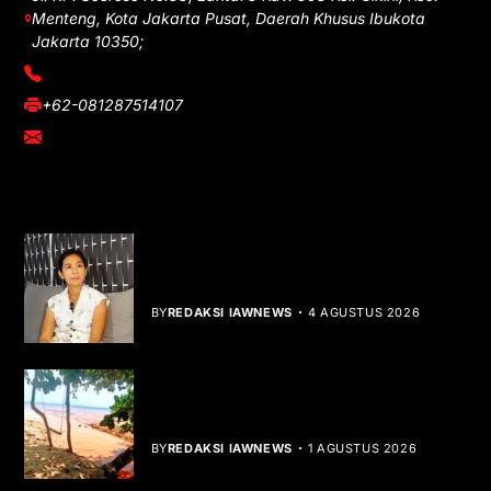
Menteng, Kota Jakarta Pusat, Daerah Khusus Ibukota
Jakarta 10350;
(021) 3908026
+62-081287514107
adm@iawnews.com
YOU MIGHT LIKE
Rocha Gibson Debut Lewat Single
Dibalik Tawaku Bergenre Slow Rock
BY
REDAKSI IAWNEWS
4 AGUSTUS 2026
Teluk Mata Ikan Keruh, Nelayan Soroti
Dampak Cut and Fill
BY
REDAKSI IAWNEWS
1 AGUSTUS 2026