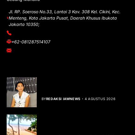
Jl. RP. Soeroso No.33, Lantai 3 Kav. 308 Kel. Cikini, Kec.
Menteng, Kota Jakarta Pusat, Daerah Khusus Ibukota
Jakarta 10350;
(021) 3908026
+62-081287514107
adm@iawnews.com
YOU MIGHT LIKE
Rocha Gibson Debut Lewat Single
Dibalik Tawaku Bergenre Slow Rock
BY
REDAKSI IAWNEWS
4 AGUSTUS 2026
Teluk Mata Ikan Keruh, Nelayan Soroti
Dampak Cut and Fill