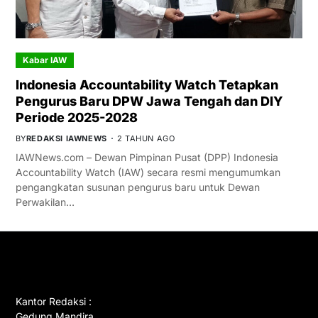
Kabar IAW
Indonesia Accountability Watch Tetapkan
Pengurus Baru DPW Jawa Tengah dan DIY
Periode 2025-2028
BY
REDAKSI IAWNEWS
2 TAHUN AGO
IAWNews.com – Dewan Pimpinan Pusat (DPP) Indonesia
Accountability Watch (IAW) secara resmi mengumumkan
pengangkatan susunan pengurus baru untuk Dewan
Perwakilan…
GET IN TOUCH
Kantor Redaksi :
Gedung Mandira