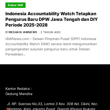
Kabar IAW
Indonesia Accountability Watch Tetapkan
Pengurus Baru DPW Jawa Tengah dan DIY
Periode 2025-2028
BY
REDAKSI IAWNEWS
2 TAHUN AGO
IAWNews.com – Dewan Pimpinan Pusat (DPP) Indonesia
Accountability Watch (IAW) secara resmi mengumumkan
pengangkatan susunan pengurus baru untuk Dewan
Perwakilan…
GET IN TOUCH
Kantor Redaksi :
Gedung Mandira
Jl. RP. Soeroso No.33, Lantai 3 Kav. 308 Kel. Cikini, Kec.
Menteng, Kota Jakarta Pusat, Daerah Khusus Ibukota