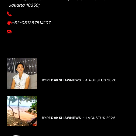
Jakarta 10350;
(021) 3908026
+62-081287514107
adm@iawnews.com
YOU MIGHT LIKE
Rocha Gibson Debut Lewat Single
Dibalik Tawaku Bergenre Slow Rock
BY
REDAKSI IAWNEWS
4 AGUSTUS 2026
Teluk Mata Ikan Keruh, Nelayan Soroti
Dampak Cut and Fill
BY
REDAKSI IAWNEWS
1 AGUSTUS 2026