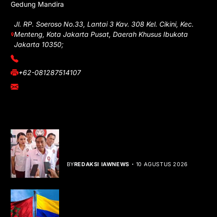
Gedung Mandira
Jl. RP. Soeroso No.33, Lantai 3 Kav. 308 Kel. Cikini, Kec.
Menteng, Kota Jakarta Pusat, Daerah Khusus Ibukota
Jakarta 10350;
(021) 3908026
+62-081287514107
adm@iawnews.com
YOU MIGHT LIKE
HUT ke-1 PRI, Gelar Donor Darah dan
Libatkan UMKM
BY
REDAKSI IAWNEWS
10 AGUSTUS 2026
Kolombia Akui Kedaulatan Maroko,
Peta Diplomasi Berubah