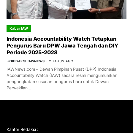
Kabar IAW
Indonesia Accountability Watch Tetapkan
Pengurus Baru DPW Jawa Tengah dan DIY
Periode 2025-2028
BY
REDAKSI IAWNEWS
2 TAHUN AGO
IAWNews.com – Dewan Pimpinan Pusat (DPP) Indonesia
Accountability Watch (IAW) secara resmi mengumumkan
pengangkatan susunan pengurus baru untuk Dewan
Perwakilan…
GET IN TOUCH
Kantor Redaksi :