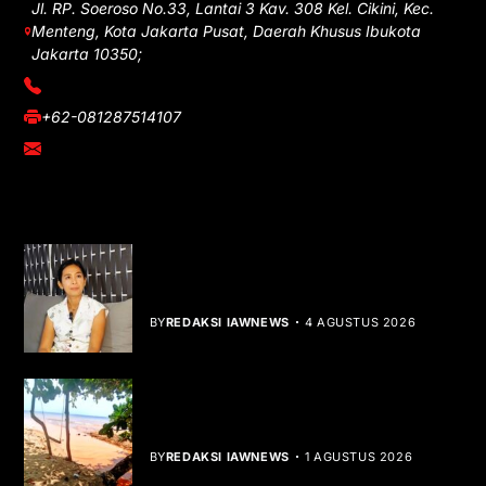
Jl. RP. Soeroso No.33, Lantai 3 Kav. 308 Kel. Cikini, Kec.
Menteng, Kota Jakarta Pusat, Daerah Khusus Ibukota
Jakarta 10350;
(021) 3908026
+62-081287514107
adm@iawnews.com
YOU MIGHT LIKE
Rocha Gibson Debut Lewat Single
Dibalik Tawaku Bergenre Slow Rock
BY
REDAKSI IAWNEWS
4 AGUSTUS 2026
Teluk Mata Ikan Keruh, Nelayan Soroti
Dampak Cut and Fill
BY
REDAKSI IAWNEWS
1 AGUSTUS 2026