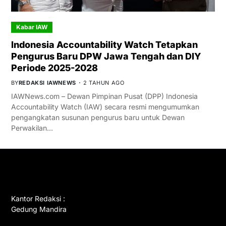
Kabar IAW
Indonesia Accountability Watch Tetapkan
Pengurus Baru DPW Jawa Tengah dan DIY
Periode 2025-2028
BY
REDAKSI IAWNEWS
2 TAHUN AGO
IAWNews.com – Dewan Pimpinan Pusat (DPP) Indonesia
Accountability Watch (IAW) secara resmi mengumumkan
pengangkatan susunan pengurus baru untuk Dewan
Perwakilan…
GET IN TOUCH
Kantor Redaksi :
Gedung Mandira