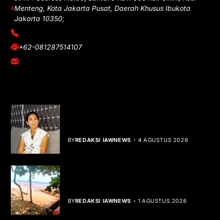
Menteng, Kota Jakarta Pusat, Daerah Khusus Ibukota
Jakarta 10350;
(021) 3908026
+62-081287514107
adm@iawnews.com
YOU MIGHT LIKE
Rocha Gibson Debut Lewat Single
Dibalik Tawaku Bergenre Slow Rock
BY
REDAKSI IAWNEWS
4 AGUSTUS 2026
Teluk Mata Ikan Keruh, Nelayan Soroti
Dampak Cut and Fill
BY
REDAKSI IAWNEWS
1 AGUSTUS 2026