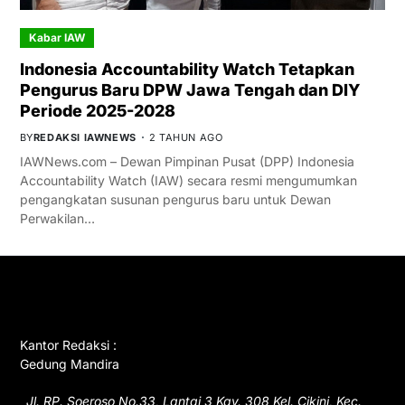
Kabar IAW
Indonesia Accountability Watch Tetapkan
Pengurus Baru DPW Jawa Tengah dan DIY
Periode 2025-2028
BY
REDAKSI IAWNEWS
2 TAHUN AGO
IAWNews.com – Dewan Pimpinan Pusat (DPP) Indonesia
Accountability Watch (IAW) secara resmi mengumumkan
pengangkatan susunan pengurus baru untuk Dewan
Perwakilan…
GET IN TOUCH
Kantor Redaksi :
Gedung Mandira
Jl. RP. Soeroso No.33, Lantai 3 Kav. 308 Kel. Cikini, Kec.