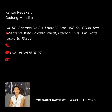
Kantor Redaksi :
Gedung Mandira
Jl. RP. Soeroso No.33, Lantai 3 Kav. 308 Kel. Cikini, Kec.
Menteng, Kota Jakarta Pusat, Daerah Khusus Ibukota
Jakarta 10350;
(021) 3908026
+62-081287514107
adm@iawnews.com
YOU MIGHT LIKE
Rocha Gibson Debut Lewat Single
Dibalik Tawaku Bergenre Slow Rock
BY
REDAKSI IAWNEWS
4 AGUSTUS 2026