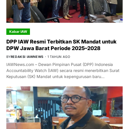
Kabar IAW
DPP IAW Resmi Terbitkan SK Mandat untuk
DPW Jawa Barat Periode 2025–2028
BY
REDAKSI IAWNEWS
1 TAHUN AGO
IAWNews.com – Dewan Pimpinan Pusat (DPP) Indonesia
Accountability Watch (IAW) secara resmi menerbitkan Surat
Keputusan (SK) Mandat untuk kepengurusan baru…