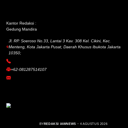
GET IN TOUCH
Kantor Redaksi :
Gedung Mandira
Jl. RP. Soeroso No.33, Lantai 3 Kav. 308 Kel. Cikini, Kec.
Menteng, Kota Jakarta Pusat, Daerah Khusus Ibukota Jakarta
10350;
(021) 3908026
+62-081287514107
adm@iawnews.com
YOU MIGHT LIKE
Rocha Gibson Debut Lewat Single
Dibalik Tawaku Bergenre Slow Rock
BY
REDAKSI IAWNEWS
4 AGUSTUS 2026